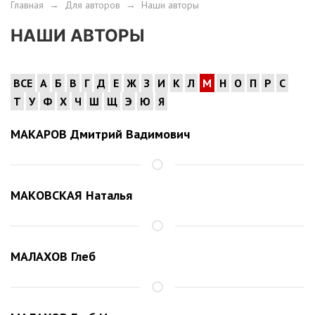
Главная
→
Для авторов
→
Наши авторы
НАШИ АВТОРЫ
ВСЕ
А
Б
В
Г
Д
Е
Ж
З
И
К
Л
М
Н
О
П
Р
С
Т
У
Ф
Х
Ч
Ш
Щ
Э
Ю
Я
МАКАРОВ Дмитрий Вадимович
МАКОВСКАЯ Наталья
МАЛАХОВ Глеб