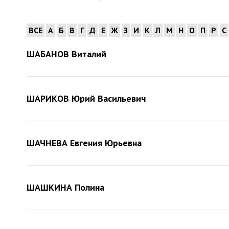
ВСЕ
А
Б
В
Г
Д
Е
Ж
З
И
К
Л
М
Н
О
П
Р
С
ШАБАНОВ Виталий
ШАРИКОВ Юрий Васильевич
ШАЧНЕВА Евгения Юрьевна
ШАШКИНА Полина