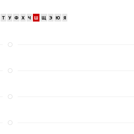
Т
У
Ф
Х
Ч
Ш
Щ
Э
Ю
Я