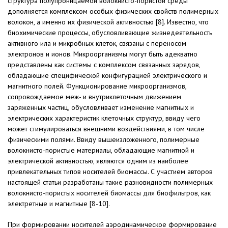
структура полупроницаемой волокнисто-пористой среды
дополняется комплексом особых физических свойств полимерных
волокон, а именно их физической активностью [8]. Известно, что
биохимические процессы, обусловливающие жизнедеятельность
активного ила и микробных клеток, связаны с переносом
электронов и ионов. Микроорганизмы могут быть адекватно
представлены как системы с комплексом связанных зарядов,
обладающие специфической конфигурацией электрического и
магнитного полей. Функционирование микроорганизмов,
сопровождаемое меж- и внутриклеточным движением
заряженных частиц, обусловливает изменение магнитных и
электрических характеристик клеточных структур, ввиду чего
может стимулироваться внешними воздействиями, в том числе
физическими полями. Ввиду вышеизложенного, полимерные
волокнисто-пористые материалы, обладающие магнитной и
электрической активностью, являются одним из наиболее
привлекательных типов носителей биомассы. С участием авторов
настоящей статьи разработаны такие разновидности полимерных
волокнисто-пористых носителей биомассы для биофильтров, как
электретные и магнитные [8-10].
При формировании носителей аэродинамическое формирование