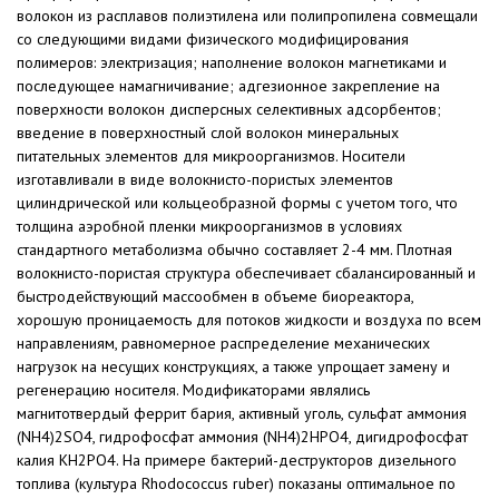
волокон из расплавов полиэтилена или полипропилена совмещали
со следующими видами физического модифицирования
полимеров: электризация; наполнение волокон магнетиками и
последующее намагничивание; адгезионное закрепление на
поверхности волокон дисперсных селективных адсорбентов;
введение в поверхностный слой волокон минеральных
питательных элементов для микроорганизмов. Носители
изготавливали в виде волокнисто-пористых элементов
цилиндрической или кольцеобразной формы с учетом того, что
толщина аэробной пленки микроорганизмов в условиях
стандартного метаболизма обычно составляет 2-4 мм. Плотная
волокнисто-пористая структура обеспечивает сбалансированный и
быстродействующий массообмен в объеме биореактора,
хорошую проницаемость для потоков жидкости и воздуха по всем
направлениям, равномерное распределение механических
нагрузок на несущих конструкциях, а также упрощает замену и
регенерацию носителя. Модификаторами являлись
магнитотвердый феррит бария, активный уголь, сульфат аммония
(NH4)2SO4, гидрофосфат аммония (NH4)2HPO4, дигидрофосфат
калия KH2PO4. На примере бактерий-деструкторов дизельного
топлива (культура Rhodococcus ruber) показаны оптимальное по