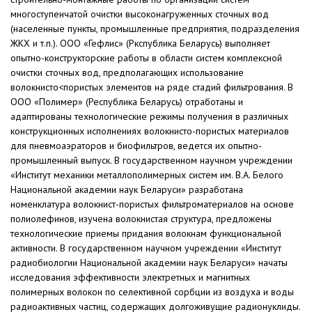
многоступенчатой очистки высоконагруженных сточных вод
(населенные пункты, промышленные предприятия, подразделения
ЖКХ и т.п.). ООО «Гефлис» (Ркспублика Беларусь) выполняет
опытно-конструкторские работы в области систем комплексной
очистки сточных вод, предполагающих использование
волокнисто<пористых элементов на ряде стадий фильтрования. В
ООО «Полимер» (Республика Беларусь) отработаны и
адаптированы технологические режимы получения в различных
конструкционных исполнениях волокнисто-пористых материалов
для пневмоаэраторов и биофильтров, ведется их опытно-
промышленный выпуск. В государственном научном учреждении
«Институт механики металлополимерных систем им. В.А. Белого
Национальной академии наук Беларуси» разработана
номенклатура волокнист-пористых фильтроматериалов на основе
полиолефинов, изучена волокнистая структура, предложены
технологические приемы придания волокнам функциональной
активности. В государственном научном учреждении «Институт
радиобиологии Национальной академии наук Беларуси» начаты
исследования эффективности электретных и магнитных
полимерных волокон по селективной сорбции из воздуха и воды
радиоактивных частиц, содержащих долгоживущие радионуклиды.