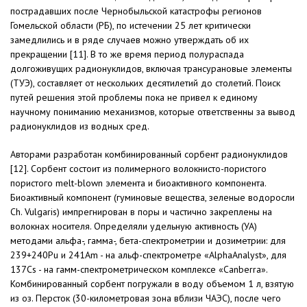
пострадавших после Чернобыльской катастрофы регионов
Гомельской области (РБ), по истечении 25 лет критически
замедлились и в ряде случаев можно утверждать об их
прекращении [11]. В то же время период полураспада
долгоживущих радионуклидов, включая трансурановые элементы
(ТУЭ), составляет от нескольких десятилетий до столетий. Поиск
путей решения этой проблемы пока не привел к единому
научному пониманию механизмов, которые ответственны за вывод
радионуклидов из водных сред.
Авторами разработан комбинированный сорбент радионуклидов
[12]. Сорбент состоит из полимерного волокнисто-пористого
пористого melt-blown элемента и биоактивного компонента.
Биоактивный компонент (гуминовые вещества, зеленые водоросли
Ch. Vulgaris) импрегнирован в поры и частично закреплены на
волокнах носителя. Определяли удельную активность (УА)
методами альфа-, гамма-, бета-спектрометрии и дозиметрии: для
239+240Pu и 241Am - на альф-спектрометре «AlphaAnalyst», для
137Cs - на гамм-спектрометрическом комплексе «Canberra».
Комбинированный сорбент погружали в воду объемом 1 л, взятую
из оз. Персток (30-километровая зона вблизи ЧАЭС), после чего