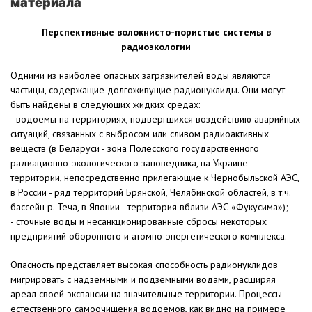
материала
Перспективные волокнисто-пористые системы в
радиоэкологии
Одними из наиболее опасных загрязнителей воды являются
частицы, содержащие долгоживущие радионуклиды. Они могут
быть найдены в следующих жидких средах:
- водоемы на территориях, подвергшихся воздействию аварийных
ситуаций, связанных с выбросом или сливом радиоактивных
веществ (в Беларуси - зона Полесского государственного
радиационно-экологического заповедника, на Украине -
территории, непосредственно прилегающие к Чернобыльской АЭС,
в России - ряд территорий Брянской, Челябинской областей, в т.ч.
бассейн р. Теча, в Японии - территория вблизи АЭС «Фукусима»);
- сточные воды и несанкционированные сбросы некоторых
предприятий оборонного и атомно-энергетического комплекса.
Опасность представляет высокая способность радионуклидов
мигрировать с надземными и подземными водами, расширяя
ареал своей экспансии на значительные территории. Процессы
естественного самоочищения водоемов, как видно на примере