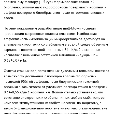
временному фактору (1-5 сут.) формирование сплошной
биопленки, оптимальную гидрофобность поверхности носителя и
эффект повторного биообрастания после отторжения внешних
слоев.
По этим показателям разработанные melt-blown носители
превосходят капроновые волокна типа «вия». Наибольшая
эффективность иммобилизации микроорганизмов достигнута на
электретных носителях со стабильным в водной среде объемным
зарядом с поверхностной плотностью 7,1 нК/см2 и магнитных
носителях с величиной остаточной магнитной индукции Вr =
0,32±0,07 мТл.
Очистка сточных вод, загрязненных дизельным топливом, показала
возможность достижения с помощью волокнисто-пористых
носителей 95%-ой эффективности биоутилизации токсичной
органики в зависимости от удельного расхода стоков в пределах
0,34-0,65 л/дм3 носителя • ч. Дополнительно установлено, что
сочетание электретных и слабомагнитных свойств стабилизирует
комплекс эксплуатационных свойств носителя: по-видимому, в
таком бифункциональном носителе имеют место взаимодействие
двух физических процессов - «электроудерживания» при