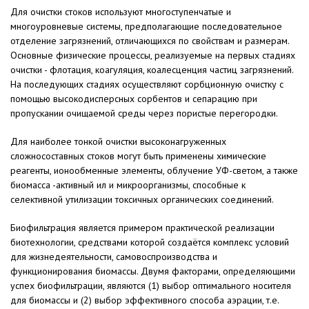
Для очистки стоков используют многоступенчатые и
многоуровневые системы, предполагающие последовательное
отделение загрязнений, отличающихся по свойствам и размерам.
Основные физические процессы, реализуемые на первых стадиях
очистки - флотация, коагуляция, коалесценция частиц загрязнений.
На последующих стадиях осуществляют сорбционную очистку с
помощью высокодисперсных сорбентов и сепарацию при
пропускании очищаемой среды через пористые перегородки.
Для наиболее тонкой очистки высоконагруженных
сложносоставных стоков могут быть применены химические
реагенты, ионообменные элементы, облучение УФ-светом, а также
биомасса -активный ил и микроорганизмы, способные к
селективной утилизации токсичных органических соединений.
Биофильтрация является примером практической реализации
биотехнологии, средствами которой создаётся комплекс условий
для жизнедеятельности, самовоспроизводства и
функционирования биомассы. Двумя факторами, определяющими
успех биофильтрации, являются (1) выбор оптимального носителя
для биомассы и (2) выбор эффективного способа аэрации, т.е.