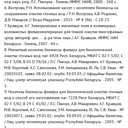
под науч. ред. Л.С. Пинчука. - Гомель: ИММС НАНБ, 2000. - 260 с.
6. Вострова, Р.Н. Использование кассет с носителем биомассы на
сооружениях очистки сточных вод / Р.Н. Вострова, А.В. Роденко,
Д.В. Макаров // Вода Magazine. - 2015. - № 8 (96). - С.20-23.
7. Кравцов, А.Г. Электрические и магнитные поля в полимерных
волокнистых фильтроматериалах для тонкой очистки многофазных
сред: автореф. дис. ... д-ра техн. наук / А.Г. Кравцов; ИММС НАН
Беларуси. - Гомель, 2007. - 44 с.
8. Магнитный носитель биомассы фильтра для биологической
очистки сточных вод: пат. 6928 Респ. Беларусь, МКИ7 С 02 F 3/02, С
02 F 3/08, B 01 D 39/16 / Л.С. Пинчук, А.В. Макаревич, А.Г. Кравцов,
М.В. Короткий, А.С. Самсонова, З.М. Алещенкова, Ю. Ли, С.В. Хван. - №
20020103; заявл. 08.02.02; опубл. 30.03.05 // Афiцыйны бюлетэнь.
/ Нац. цэнтр інтэлектуал. уласнасці Рэспублiкi Беларусь. - 2005. - №
1.
9. Носитель биомассы фильтра для биологической очистки сточных
вод и способ его изготовления: пат. 7228 Респ. Беларусь, МКИ7 С
02 F 3/02, В 29 С 41/02 / Л.С. Пинчук, А.В. Макаревич, А.Г. Кравцов,
М.В. Короткий, А.С. Самсонова, З.М. Алещенкова, Ю. Ли, С.В. Хван. - №
20020071; заявл. 29.01.02; опубл. 30.09.05 // Афiцыйны бюлетэнь.
/ Нац. цэнтр інтэлектуал. уласнасці Рэспублiкi Беларусь. - 2005. - №
3.