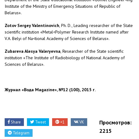
Institute of the Ministry of Emergency Situations of Republic of
Belarus».
Zotov Sergey Valentinovich
, Ph. D., Leading researcher of the State
scientific institution «Metal<Polymer Research Institute named after
V.A. Belyi of Na<tional Academy of Sciences of Belarus».
Zubareva Alesya Valeryevna
, Researcher of the State scientific
institution «The Institute of Radiobiology of National Academy of
Sciences of Belarus».
Журнал «Вода Magazine», №12 (100), 2015 г.
Просмотров:
Share
Tweet
+1
VK
2215
Telegram