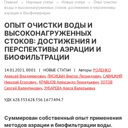
Главная
→
Научные статьи
→
Новые статьи
→
Опыт очистки
воды и высоконагруженных стоков: достижения и перспективы
аэрации и биофильтрации
ОПЫТ ОЧИСТКИ ВОДЫ И
ВЫСОКОНАГРУЖЕННЫХ
СТОКОВ: ДОСТИЖЕНИЯ И
ПЕРСПЕКТИВЫ АЭРАЦИИ И
БИОФИЛЬТРАЦИИ
14.01.2021, 00:01 |
НОВЫЕ СТАТЬИ
| Авторы:
РОДЕНКО
Алексей Владимирович
,
ЛИСИЦЫН Виктор Леонидович
,
САВИЦКИЙ
Николай Егорович
,
КРАВЦОВ Александр Геннадьевич
,
ЗОТОВ
Сергей Валентинович
,
ЗУБАРЕВА Алеся Валерьевна
УДК 628.353:628.356.1:677.494.7
Суммирован собственный опыт применения
методов аэрации и биофильтрации воды.