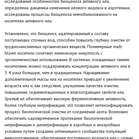
исследований особенностей биоценоза активного ила,
определена динамика изменения илового индекса в аэротенках,
исследованы процессы биоценоза иммобилизованного на
носителях активного ила.
Установлено, что биоценоз, адаптированный к составу
поступающих сточных вод, способен повысить глубину очистки от
трудноокисляемых органических веществ. Полимерные melt-
blown носители сочетают химическую инертность с
эргономичностью использования. В системах, оснащенных такими
носителями, можно поддерживать концентрацию активного ила в
3-4 раза большую, чем в традиционных. Наращивание
дополнительной массы ила на носителях приводит к увеличению
возраста ила и, как следствие, улучшению качества очистки,
повышению седиментационных и влагоотдающих свойств ила.
Зрелый ил обеспечивает высокую ферментативную активность,
более глубокую нитрификацию, что позволяет интенсифицировать
процесс биологической очистки от соединений азота. Возможно
обеспечить одновременное протекание биологической
нитрификации и денитрификации в аэробных и анаэробных
условиях путем создания оптимального сообщества популяций
микроорганизмов, обеспечения постоянного возраста ила с целью