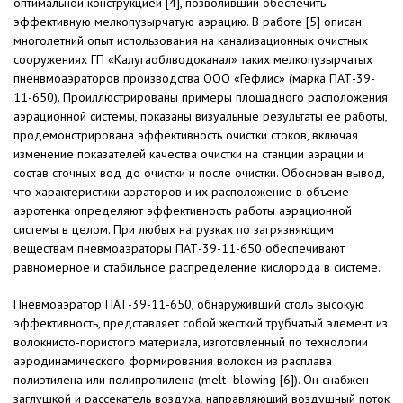
оптимальной конструкцией [4], позволивший обеспечить
эффективную мелкопузырчатую аэрацию. В работе [5] описан
многолетний опыт использования на канализационных очистных
сооружениях ГП «Калугаоблводоканал» таких мелкопузырчатых
пненвмоаэраторов производства ООО «Гефлис» (марка ПАТ-39-
11-650). Проиллюстрированы примеры площадного расположения
аэрационной системы, показаны визуальные результаты её работы,
продемонстрирована эффективность очистки стоков, включая
изменение показателей качества очистки на станции аэрации и
состав сточных вод до очистки и после очистки. Обоснован вывод,
что характеристики аэраторов и их расположение в объеме
аэротенка определяют эффективность работы аэрационной
системы в целом. При любых нагрузках по загрязняющим
веществам пневмоаэраторы ПАТ-39-11-650 обеспечивают
равномерное и стабильное распределение кислорода в системе.
Пневмоаэратор ПАТ-39-11-650, обнаруживший столь высокую
эффективность, представляет собой жесткий трубчатый элемент из
волокнисто-пористого материала, изготовленный по технологии
аэродинамического формирования волокон из расплава
полиэтилена или полипропилена (melt- blowing [6]). Он снабжен
заглушкой и рассекатель воздуха, направляющий воздушный поток