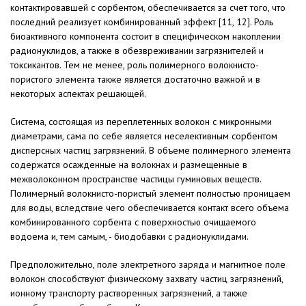
контактировавшей с сорбентом, обеспечивается за счет того, что
последний реализует комбинированный эффект [11, 12]. Роль
биоактивного компонента состоит в специфическом накоплении
радионуклидов, а также в обезвреживании загрязнителей и
токсикантов. Тем не менее, роль полимерного волокнисто-
пористого элемента также является достаточно важной и в
некоторых аспектах решающей.
Система, состоящая из переплетенных волокон с микронными
диаметрами, сама по себе является неселективным сорбентом
дисперсных частиц загрязнений. В объеме полимерного элемента
содержатся осажденные на волокнах и размещенные в
межволоконном пространстве частицы гуминовых веществ.
Полимерный волокнисто-пористый элемент полностью проницаем
для воды, вследствие чего обеспечивается контакт всего объема
комбинированного сорбента с поверхностью очищаемого
водоема и, тем самым, - биодобавки с радионуклидами.
Предположительно, поле электретного заряда и магнитное поле
волокон способствуют физическому захвату частиц загрязнений,
ионному транспорту растворенных загрязнений, а также