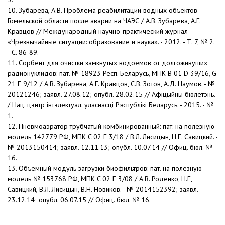
10. Зубарева, А.В. Проблема реабилитации водных объектов
Гомельской области после аварии на ЧАЭС / А.В. Зубарева, А.Г.
Кравцов // Международный научно-практический журнал
«Чрезвычайные ситуации: образование и наука». - 2012. - Т. 7, № 2.
- С. 86-89.
11. Сорбент для очистки замкнутых водоемов от долгоживущих
радионуклидов: пат. № 18923 Респ. Беларусь, МПК B 01 D 39/16, G
21 F 9/12 / А.В. Зубарева, А.Г. Кравцов, С.В. Зотов, А.Д. Наумов. - №
20121246; заявл. 27.08.12; опубл. 28.02.15 // Афiцыйны бюлетэнь.
/ Нац. цэнтр інтэлектуал. уласнасці Рэспублiкi Беларусь. - 2015. - №
1.
12. Пневмоаэратор трубчатый комбинированный: пат. на полезную
модель 142779 РФ, МПК C 02 F 3/18 / В.Л. Лисицын, Н.Е. Савицкий. -
№ 2013150414; заявл. 12.11.13; опубл. 10.07.14 // Офиц. бюл. №
16.
13. Объемный модуль загрузки биофильтров: пат. на полезную
модель № 153768 РФ, МПК C 02 F 3/08 / А.В. Роденко, Н.Е,
Савицкий, В.Л. Лисицын, В.Н. Новиков. - № 2014152392; заявл.
23.12.14; опубл. 06.07.15 // Офиц. бюл. № 16.