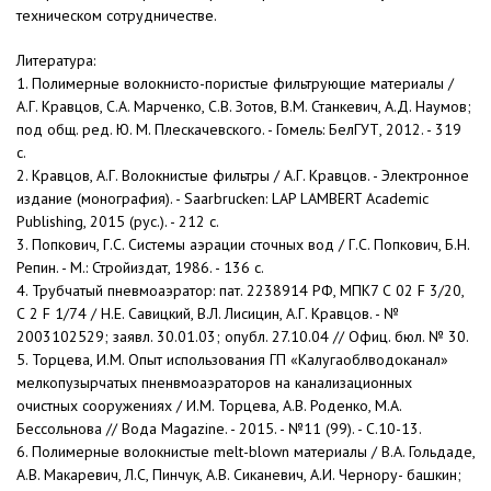
техническом сотрудничестве.
Литература:
1. Полимерные волокнисто-пористые фильтрующие материалы /
А.Г. Кравцов, С.А. Марченко, С.В. Зотов, В.М. Станкевич, А.Д. Наумов;
под общ. ред. Ю. М. Плескачевского. - Гомель: БелГУТ, 2012. - 319
с.
2. Кравцов, А.Г. Волокнистые фильтры / А.Г. Кравцов. - Электронное
издание (монография). - Saarbrucken: LAP LAMBERT Academic
Publishing, 2015 (рус.). - 212 с.
3. Попкович, Г.С. Системы аэрации сточных вод / Г.С. Попкович, Б.Н.
Репин. - М.: Стройиздат, 1986. - 136 с.
4. Трубчатый пневмоаэратор: пат. 2238914 РФ, МПК7 С 02 F 3/20,
С 2 F 1/74 / Н.Е. Савицкий, В.Л. Лисицин, А.Г. Кравцов. - №
2003102529; заявл. 30.01.03; опубл. 27.10.04 // Офиц. бюл. № 30.
5. Торцева, И.М. Опыт использования ГП «Калугаоблводоканал»
мелкопузырчатых пненвмоаэраторов на канализационных
очистных сооружениях / И.М. Торцева, А.В. Роденко, М.А.
Бессольнова // Вода Magazine. - 2015. - №11 (99). - С.10-13.
6. Полимерные волокнистые melt-blown материалы / В.А. Гольдаде,
А.В. Макаревич, Л.С, Пинчук, А.В. Сиканевич, А.И. Чернору- башкин;