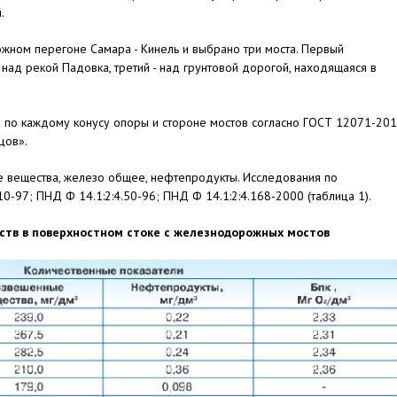
.
ном перегоне Самара - Кинель и выбрано три моста. Первый
над рекой Падовка, третий - над грунтовой дорогой, находящаяся в
 по каждому конусу опоры и стороне мостов согласно ГОСТ 12071-20
цов».
 вещества, железо общее, нефтепродукты. Исследования по
-97; ПНД Ф 14.1:2:4.50-96; ПНД Ф 14.1:2:4.168-2000 (таблица 1).
ств в поверхностном стоке с железнодорожных мостов