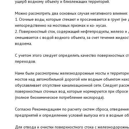
ущерб водному объекту и близлежащих территорий.
Можно рассмотреть два основных случая негативного влияния:
1. Сточные воды, которые стекают и просачиваются в грунт (не 
непосредственно на мостовых призмах и ко- нусах.
2. Поверхностный сток, содержащий нефтепродукты, железо и 
смешивается с водой водного объекта, за счет течения жидко
водоема.
С учетом этого следует определить качество поверхностных 
переходов.
Нами были рассмотрены железнодорожные мосты и территори
мостов над автомобильной дорогой или водным объектом нахо
обуславливает отсутствие канализационной сети. Следует расс
поверхностных сточных вод, которые нормируются при сбросе
(полное биохимическое потребление кислорода).
Согласно Рекомендациям по расчету систем сброса, отведения 
предприятий и определению условий выпуска его в водные объе
Для отвода и очистки поверхностного стока с железнодорожн