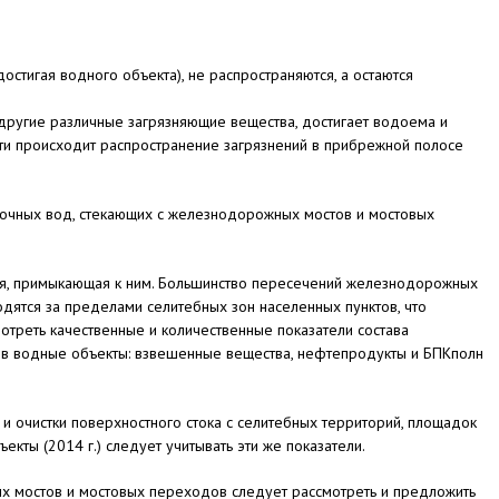
достигая водного объекта), не распространяются, а остаются
другие различные загрязняющие вещества, достигает водоема и
сти происходит распространение загрязнений в прибрежной полосе
сточных вод, стекающих с железнодорожных мостов и мостовых
я, примыкающая к ним. Большинство пересечений железнодорожных
дятся за пределами селитебных зон населенных пунктов, что
мотреть качественные и количественные показатели состава
 в водные объекты: взвешенные вещества, нефтепродукты и БПКполн
и очистки поверхностного стока с селитебных территорий, площадок
кты (2014 г.) следует учитывать эти же показатели.
ых мостов и мостовых переходов следует рассмотреть и предложить