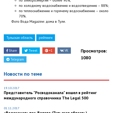
по электроэнергии – более 90%,
по холодному водоснабжению и водоотведению – 88%;
по теплоснабжению и горячему водоснабжению – около
70%.
Фото Вода Magazine: дома в Туле.
Тульская область
рейтинги
Просмотров:
Share
Tweet
+1
VK
1080
Telegram
Новости по теме
19.10.2017
Представитель "Росводоканала" вошел в рейтинг
международного справочника The Legal 500
01.11.2017
«Водоканал» пос. Волово (Тульская область)