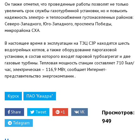
Он также отметил, что проведенные работы позволят не только
увеличить срок службы газотурбинной установки, но и повысить
надежность электро- и теплоснабжения густонаселенных районов:
Северо-Западного, Юго-Западного, проспекта Победы,
микрорайона СХА.
В настоящее время в эксплуатации на ТЭЦ СЗР находятся шесть
водогрейных котлов, а также оборудование парогазовой
установки, в состав которого входят паровой турбоагрегат и две
газовые турбины. Тепловая мощность станции составляет 710 Гкал/
час, электрическая – 116,9 МВт, сообщает Интернет-
представительство энергокомпании..
Курск
ПАО "Квадра"
Просмотров:
Share
Tweet
+1
VK
949
Telegram