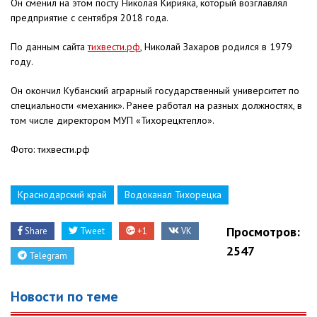
Он сменил на этом посту Николая Кирияка, который возглавлял
предприятие с сентября 2018 года.
По данным сайта
тихвести.рф
, Николай Захаров родился в 1979
году.
Он окончил Кубанский аграрный государственный университет по
специальности «механик». Ранее работал на разных должностях, в
том числе директором МУП «Тихорецктепло».
Фото: тихвести.рф
Краснодарский край
Водоканал Тихорецка
Просмотров:
Share
Tweet
+1
VK
2547
Telegram
Новости по теме