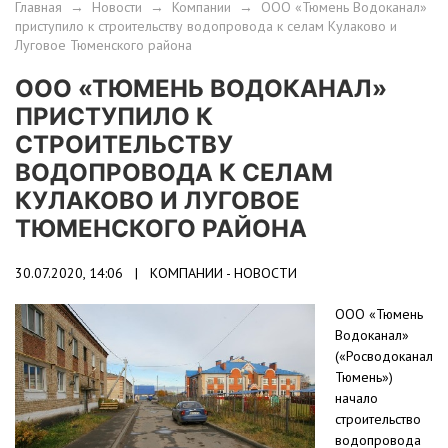
Главная
→
Новости
→
Компании
→
ООО «Тюмень Водоканал»
приступило к строительству водопровода к селам Кулаково и
Луговое Тюменского района
ООО «ТЮМЕНЬ ВОДОКАНАЛ»
ПРИСТУПИЛО К
СТРОИТЕЛЬСТВУ
ВОДОПРОВОДА К СЕЛАМ
КУЛАКОВО И ЛУГОВОЕ
ТЮМЕНСКОГО РАЙОНА
30.07.2020, 14:06 |
КОМПАНИИ - НОВОСТИ
ООО «Тюмень
Водоканал»
(«Росводоканал
Тюмень»)
начало
строительство
водопровода