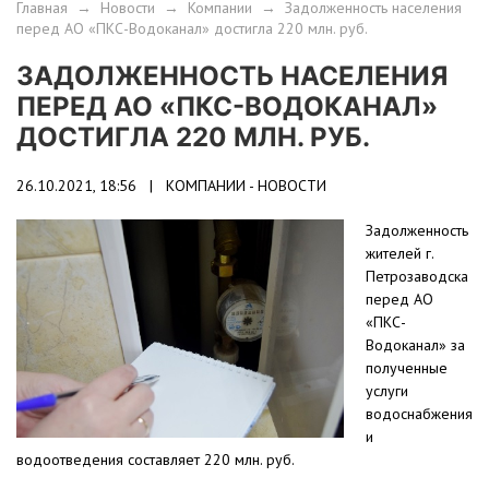
Главная
→
Новости
→
Компании
→
Задолженность населения
перед АО «ПКС-Водоканал» достигла 220 млн. руб.
ЗАДОЛЖЕННОСТЬ НАСЕЛЕНИЯ
ПЕРЕД АО «ПКС-ВОДОКАНАЛ»
ДОСТИГЛА 220 МЛН. РУБ.
26.10.2021, 18:56 |
КОМПАНИИ - НОВОСТИ
Задолженность
жителей г.
Петрозаводска
перед АО
«ПКС-
Водоканал» за
полученные
услуги
водоснабжения
и
водоотведения составляет 220 млн. руб.