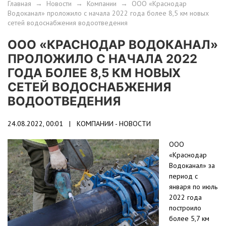
Главная
→
Новости
→
Компании
→
ООО «Краснодар
Водоканал» проложило с начала 2022 года более 8,5 км новых
сетей водоснабжения водоотведения
ООО «КРАСНОДАР ВОДОКАНАЛ»
ПРОЛОЖИЛО С НАЧАЛА 2022
ГОДА БОЛЕЕ 8,5 КМ НОВЫХ
СЕТЕЙ ВОДОСНАБЖЕНИЯ
ВОДООТВЕДЕНИЯ
24.08.2022, 00:01 |
КОМПАНИИ - НОВОСТИ
ООО
«Краснодар
Водоканал» за
период с
января по июль
2022 года
построило
более 5,7 км