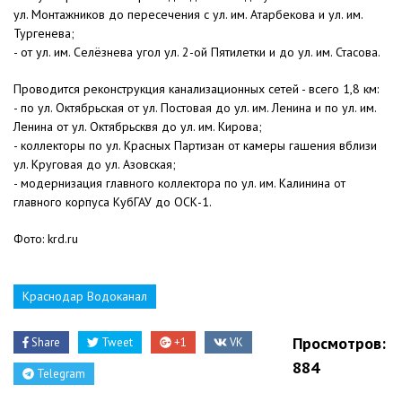
ул. Монтажников до пересечения с ул. им. Атарбекова и ул. им.
Тургенева;
- от ул. им. Селёзнева угол ул. 2-ой Пятилетки и до ул. им. Стасова.
Проводится реконструкция канализационных сетей - всего 1,8 км:
- по ул. Октябрьская от ул. Постовая до ул. им. Ленина и по ул. им.
Ленина от ул. Октябрьсквя до ул. им. Кирова;
- коллекторы по ул. Красных Партизан от камеры гашения вблизи
ул. Круговая до ул. Азовская;
- модернизация главного коллектора по ул. им. Калинина от
главного корпуса КубГАУ до ОСК-1.
Фото: krd.ru
Краснодар Водоканал
Просмотров:
Share
Tweet
+1
VK
884
Telegram