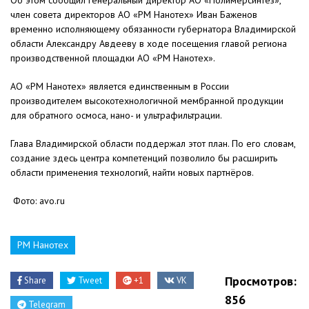
Об этом сообщил генеральный директор АО «Полимерсинтез»,
член совета директоров АО «РМ Нанотех» Иван Баженов
временно исполняющему обязанности губернатора Владимирской
области Александру Авдееву в ходе посещения главой региона
производственной площадки АО «РМ Нанотех».
АО «РМ Нанотех» является единственным в России
производителем высокотехнологичной мембранной продукции
для обратного осмоса, нано- и ультрафильтрации.
Глава Владимирской области поддержал этот план. По его словам,
создание здесь центра компетенций позволило бы расширить
области применения технологий, найти новых партнёров.
Фото: avo.ru
РМ Нанотех
Просмотров:
Share
Tweet
+1
VK
856
Telegram