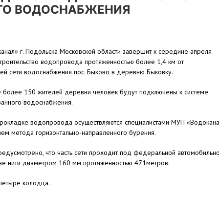
ГО ВОДОСНАБЖЕНИЯ
нал» г. Подольска Московской области завершит к середине апреля
троительство водопровода протяженностью более 1,4 км от
ей сети водоснабжения пос. Быково в деревню Быковку.
е более 150 жителей деревни человек будут подключены к системе
ванного водоснабжения.
прокладке водопровода осуществляются специалистами МУП «Водокан
ием метода горизонтально-направленного бурения.
редусмотрено, что часть сети проходит под федеральной автомобильн
ве нити диаметром 160 мм протяженностью 471метров.
четыре колодца.