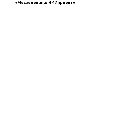
«МосводоканалНИИпроект»