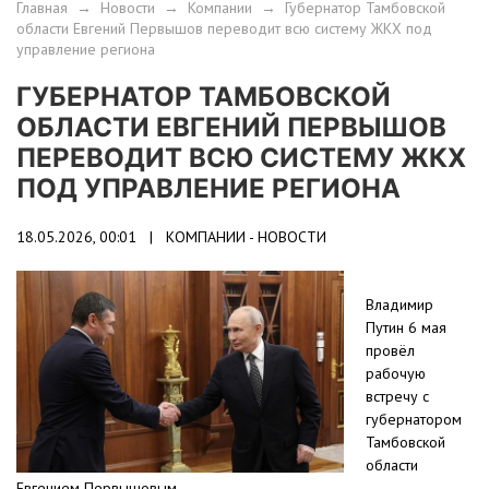
Главная
→
Новости
→
Компании
→
Губернатор Тамбовской
области Евгений Первышов переводит всю систему ЖКХ под
управление региона
ГУБЕРНАТОР ТАМБОВСКОЙ
ОБЛАСТИ ЕВГЕНИЙ ПЕРВЫШОВ
ПЕРЕВОДИТ ВСЮ СИСТЕМУ ЖКХ
ПОД УПРАВЛЕНИЕ РЕГИОНА
18.05.2026, 00:01 |
КОМПАНИИ - НОВОСТИ
Владимир
Путин 6 мая
провёл
рабочую
встречу с
губернатором
Тамбовской
области
Евгением Первышовым.