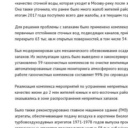
«качество сточной воды, которая уходит в Москву-реку после 
Она также уточнила, что ранее было много жалоб жителей райо
итогам 2017 года поступило всего две жалобы, а в текущем го
Для решения проблемы с запахами было применено комплексн
первичных отстойников сточных вод, подводящих каналов, при
перекрыто 63 тыс. кв.м открытых поверхностей, в том числе 34
Был модернизирован цех механического обезвоживания осадка
запахов. Из эксплуатации здесь было выведено и законсервир
установлено 39 газоочистных комплексов по очистке вентиляц
автоматизированные станции мониторинга атмосферного возду
работе газоочистных комплексов составляет 99% (по сероводо
Реализация комплекса мероприятий по устранению неприятных
качество жизни до 2 млн жителей южных и юго-восточных райо
оказывались в зоне распространения неприятных запахов.
Было также реконструировано главное машинное здание (ГМЗ
агре­га­ты, обеспечивающие подачу воздуха в аэротенки биоло
турбовоздуходувных агрегатов 1971-1978 годов выпуска прои