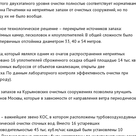
этого двухэтапного уровня очистки полностью соответствует нормативам
на Печатники на неприятные запахи от очистных сооружений, но по
ду их не было вообще.
ое технологическое решение – перекрытие источников запаха:
ёмных камер, песколовок и илоуплотнителей. В общей сложности было
 первичных отстойника диаметром 33, 40 и 54 метров.
, который являлся одним из очагов распространения неприятных
овано 16 уплотнителей сброженного осадка общей площадью 14 тыс. кв.
ионных выбросов от объектов канализации, открыты две
ха. По данным лабораторного контроля эффективность очистки при
роду).
 запахов на Курьяновских очистных сооружениях позволила улучшить
нов Москвы, которые в зависимости от направления ветра периодическ
) – важнейшее звено КОС, в котором расположены турбовоздуходувны
гической очистки сточных вод. Вместо 16 устаревших
зводительностью 45 тыс. куб.м/час каждый были установлены 10