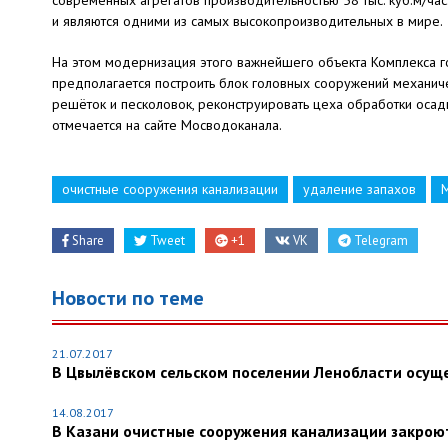
современных агрегатов производительностью 58 тыс. куб.м/ча
и являются одними из самых высокопроизводительных в мире.
На этом модернизация этого важнейшего объекта Комплекса го
предполагается построить блок головных сооружений механич
решёток и песколовок, реконструировать цеха обработки осадк
отмечается на сайте Мосводоканала.
очистные сооружения канализации
удаление запахов
Share
Tweet
+1
VK
Telegram
Новости по теме
21.07.2017
В Цвылёвском сельском поселении Ленобласти осущ
14.08.2017
В Казани очистные сооружения канализации закро