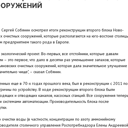
ООРУЖЕНИЙ
Сергей Собянин осмотрел итоги реконструкции второго блока Ново-
х очистных сооружений, которые располагаются на юго-востоке столиц
м предприятием такого рода в Европе.
кологический проект. Во-первых, все отстойники, которые давали
и – это первое, что дало в десятки раз уменьшение запахов, которые
рьяновских очистных сооружений, которая дала значительное улучшение
ачительно чище", – сказал Собянин.
нных еще в 70-х годах прошлого века, был в реконструкции с 2011 по
етричны по устройству. В ходе реконструкции второго блока были
водящих и отводящих каналов, насосных станций. Все сооружения тепер
истемами автоматизации. Производительность блока после
тки.
 очистки воды (в частности, концентрации по азоту аммонийному
 руководителя столичного управления Роспотребнадзора Елены Андреевой