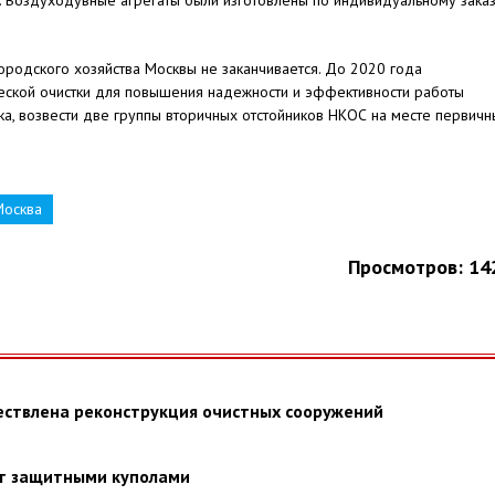
с. Воздуходувные агрегаты были изготовлены по индивидуальному зака
родского хозяйства Москвы не заканчивается. До 2020 года
еской очистки для повышения надежности и эффективности работы
а, возвести две группы вторичных отстойников НКОС на месте первичн
Москва
Просмотров: 14
ествлена реконструкция очистных сооружений
ют защитными куполами