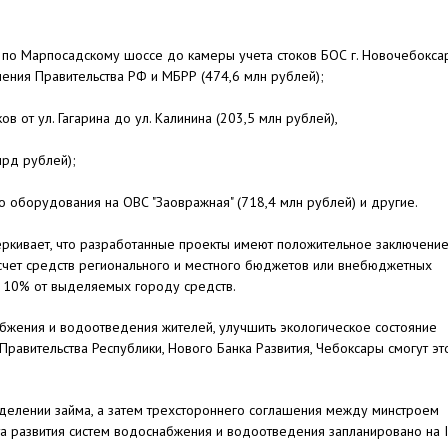
 б по Марпосадскому шоссе до камеры учета стоков БОС г. Новочебокса
ения Правительства РФ и МБРР (474,6 млн рублей);
в от ул. Гагарина до ул. Калинина (203,5 млн рублей),
лрд рублей);
о оборудования на ОВС "Заовражная" (718,4 млн рублей) и другие.
ркивает, что разработанные проекты имеют положительное заключени
 счет средств регионального и местного бюджетов или внебюджетных
 10% от выделяемых городу средств.
набжения и водоотведения жителей, улучшить экологическое состояние
Правительства Республики, Нового Банка Развития, Чебоксары смогут эт
делении займа, а затем трехстороннего соглашения между минстроем
та развития систем водоснабжения и водоотведения запланировано на I