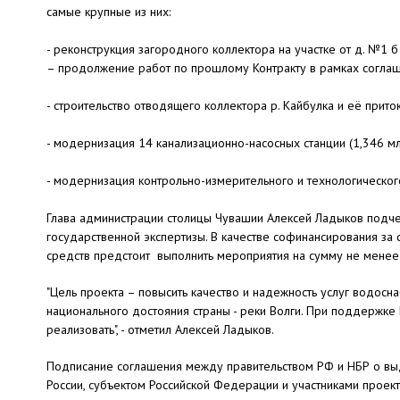
самые крупные из них:
- реконструкция загородного коллектора на участке от д. №1
– продолжение работ по прошлому Контракту в рамках соглаш
- строительство отводящего коллектора р. Кайбулка и её притоко
- модернизация 14 канализационно-насосных станции (1,346 м
- модернизация контрольно-измерительного и технологическог
Глава администрации столицы Чувашии Алексей Ладыков подче
государственной экспертизы. В качестве софинансирования за
средств предстоит выполнить мероприятия на сумму не менее
"Цель проекта – повысить качество и надежность услуг водос
национального достояния страны - реки Волги. При поддержке 
реализовать", - отметил Алексей Ладыков.
Подписание соглашения между правительством РФ и НБР о вы
России, субъектом Российской Федерации и участниками проек