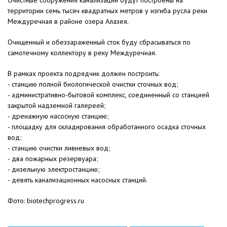
Очистные сооружения канализации будут построены на
территории семь тысяч квадратных метров у изгиба русла реки
Междуречная в районе озера Алазея.
Очищенный и обеззараженный сток буду сбрасываться по
самотечному коллектору в реку Междуречная.
В рамках проекта подрядчик должен построить:
- станцию полной биологической очистки сточных вод;
- административно-бытовой комплекс, соединенный со станцией
закрытой надземной галереей;
- дренажную насосную станцию;
- площадку для складирования обработанного осадка сточных
вод;
- станцию очистки ливневых вод;
- два пожарных резервуара;
- дизельную электростанцию;
- девять канализационных насосных станций.
Фото: biotechprogress.ru