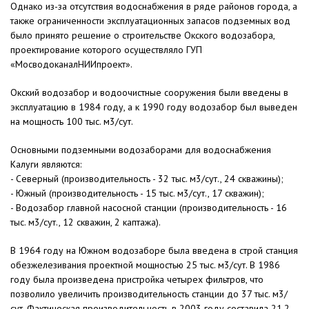
Однако из-за отсутствия водоснабжения в ряде районов города, а
также ограниченности эксплуатационных запасов подземных вод
было принято решение о строительстве Окского водозабора,
проектирование которого осуществляло ГУП
«МосводоканалНИИпроект».
Окский водозабор и водоочистные сооружения были введены в
эксплуатацию в 1984 году, а к 1990 году водозабор был выведен
на мощность 100 тыс. м3/сут.
Основными подземными водозаборами для водоснабжения
Калуги являются:
- Северный (производительность - 32 тыс. м3/сут., 24 скважины);
- Южный (производительность - 15 тыс. м3/сут., 17 скважин);
- Водозабор главной насосной станции (производительность - 16
тыс. м3/сут., 12 скважин, 2 каптажа).
В 1964 году на Южном водозаборе была введена в строй станция
обезжелезивания проектной мощностью 25 тыс. м3/сут. В 1986
году была произведена пристройка четырех фильтров, что
позволило увеличить производительность станции до 37 тыс. м3/
сут. Фактическая производительность в 2003 году составила 21,2