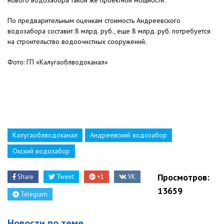
нового водозабора такой же проектной мощности.
По предварительным оценкам стоимость Андреевского
водозабора составит 8 млрд. руб., еще 8 млрд. руб. потребуется
на строительство водоочистных сооружений.
Фото: ГП «Калугаоблводоканал»
Калугаоблводоканал
Андреевский водозабор
Окский водозабор
Просмотров:
Share
Tweet
+1
VK
13659
Telegram
Новости по теме