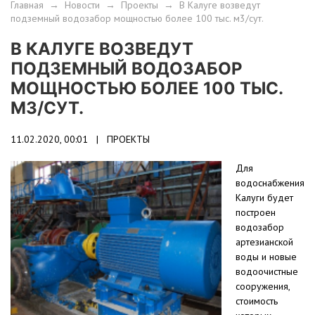
Главная
→
Новости
→
Проекты
→
В Калуге возведут
подземный водозабор мощностью более 100 тыс. м3/сут.
В КАЛУГЕ ВОЗВЕДУТ
ПОДЗЕМНЫЙ ВОДОЗАБОР
МОЩНОСТЬЮ БОЛЕЕ 100 ТЫС.
М3/СУТ.
11.02.2020, 00:01 |
ПРОЕКТЫ
Для
водоснабжения
Калуги будет
построен
водозабор
артезианской
воды и новые
водоочистные
сооружения,
стоимость