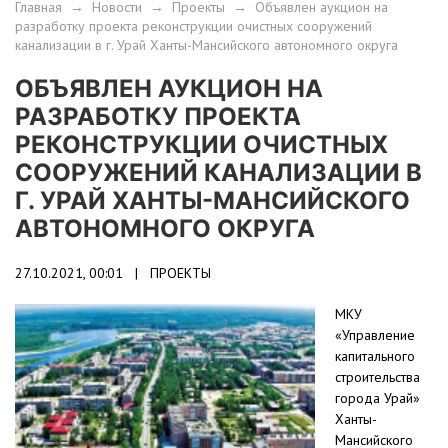
Главная
→
Новости
→
Проекты
→
Объявлен аукцион на
разработку проекта реконструкции очистных сооружений
канализации в г. Урай Ханты-Мансийского автономного округа
ОБЪЯВЛЕН АУКЦИОН НА
РАЗРАБОТКУ ПРОЕКТА
РЕКОНСТРУКЦИИ ОЧИСТНЫХ
СООРУЖЕНИЙ КАНАЛИЗАЦИИ В
Г. УРАЙ ХАНТЫ-МАНСИЙСКОГО
АВТОНОМНОГО ОКРУГА
27.10.2021, 00:01 |
ПРОЕКТЫ
МКУ
«Управление
капитального
строительства
города Урай»
Ханты-
Мансийского