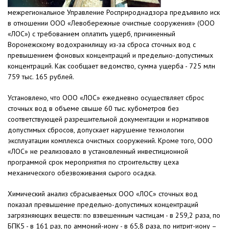
межрегиональное Управление Росприроднадзора предъявило иск
в отношении ООО «Левобережные очистные сооружения» (ООО
«ЛОС») с требованием оплатить ущерб, причиненный
Воронежскому водохранилищу из-за сброса сточных вод с
превышением фоновых концентраций и предельно-допустимых
концентраций. Как сообщает ведомство, сумма ущерба - 725 млн
759 тыс. 165 рублей.
Установлено, что ООО «ЛОС» ежедневно осуществляет сброс
сточных вод в объеме свыше 60 тыс. кубометров без
соответствующей разрешительной документации и нормативов
допустимых сбросов, допускает нарушение технологии
эксплуатации комплекса очистных сооружений. Кроме того, ООО
«ЛОС» не реализовало в установленный инвестиционной
программой срок мероприятия по строительству цеха
механического обезвоживания сырого осадка.
Химический анализ сбрасываемых ООО «ЛОС» сточных вод
показал превышение предельно-допустимых концентраций
загрязняющих веществ: по взвешенным частицам - в 259,2 раза, по
БПК5 - в 161 раз, по аммоний-иону - в 65,8 раза, по нитрит-иону –