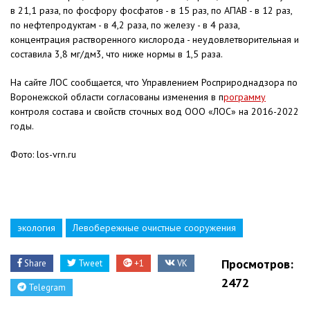
в 21,1 раза, по фосфору фосфатов - в 15 раз, по АПАВ - в 12 раз,
по нефтепродуктам - в 4,2 раза, по железу - в 4 раза,
концентрация растворенного кислорода - неудовлетворительная и
составила 3,8 мг/дм3, что ниже нормы в 1,5 раза.
На сайте ЛОС сообщается, что Управлением Росприроднадзора по
Воронежской области согласованы изменения в п
рограмму
контроля состава и свойств сточных вод ООО «ЛОС» на 2016-2022
годы.
Фото: los-vrn.ru
экология
Левобережные очистные сооружения
Просмотров:
Share
Tweet
+1
VK
2472
Telegram