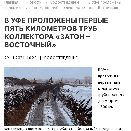
Главная
→
Новости
→
Водоотведение
→
В Уфе проложены
первые пять километров труб коллектора «Затон – Восточный»
В УФЕ ПРОЛОЖЕНЫ ПЕРВЫЕ
ПЯТЬ КИЛОМЕТРОВ ТРУБ
КОЛЛЕКТОРА «ЗАТОН –
ВОСТОЧНЫЙ»
29.11.2021, 10:20 |
ВОДООТВЕДЕНИЕ
В Уфе
проложили
первые пять
километров
трубопровода
диаметром
1200 мм
канализационного коллектора «Затон – Восточный», ведущего до