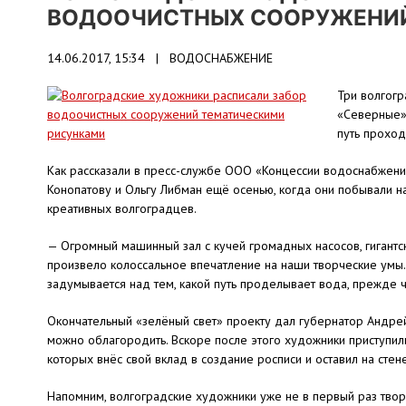
ВОДООЧИСТНЫХ СООРУЖЕНИЙ
14.06.2017, 15:34 |
ВОДОСНАБЖЕНИЕ
Три волгогр
«Северные» 
путь проход
Как рассказали в пресс-службе ООО «Концессии водоснабжения
Конопатову и Ольгу Либман ещё осенью, когда они побывали н
креативных волгоградцев.
— Огромный машинный зал с кучей громадных насосов, гигантски
произвело колоссальное впечатление на наши творческие умы. Н
задумывается над тем, какой путь проделывает вода, прежде ч
Окончательный «зелёный свет» проекту дал губернатор Андре
можно облагородить. Вскоре после этого художники приступил
которых внёс свой вклад в создание росписи и оставил на стен
Напомним, волгоградские художники уже не в первый раз твор