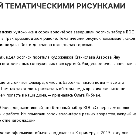
 ТЕМАТИЧЕСКИМИ РИСУНКАМИ
адских художника и сорок волонтёров завершили роспись забора ВОС
в Тракторозаводском районе. Тематический рисунок показывает, какой
ит вода из Волги до кранов в квартирах горожан.
», идея росписи посетила художников Станислава Азарова, Яну
а водоочистных сооружениях с экскурсией. Увиденное очень впечатлил
е отстойники, фильтры, ёмкости, бассейны чистой воды — всё это
ам так захотелось рассказать об этом, ведь практически никто не
ем попасть в наши дома, — призналась Ольга Либман.
й Бочаров, заметивший, что бетонный забор ВОС «Северные» вполне
и к работе. Им помогали сорок волонтёров разных возрастов, каждый и
е отпечаток ладони.
чески оформляют объекты водоканала. К примеру, в 2015 году они