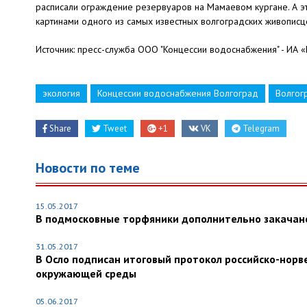
расписали ограждение резервуаров на Мамаевом кургане. А э
картинами одного из самых известных волгоградских живописц
Источник: пресс-служба ООО "Концессии водоснабжения" - ИА 
экология
Концессии водоснабжения Волгоград
Волгог
Share
Tweet
+1
VK
Telegram
Новости по теме
15.05.2017
В подмосковные торфяники дополнительно закачано
31.05.2017
В Осло подписан итоговый протокол российско-норв
окружающей среды
05.06.2017