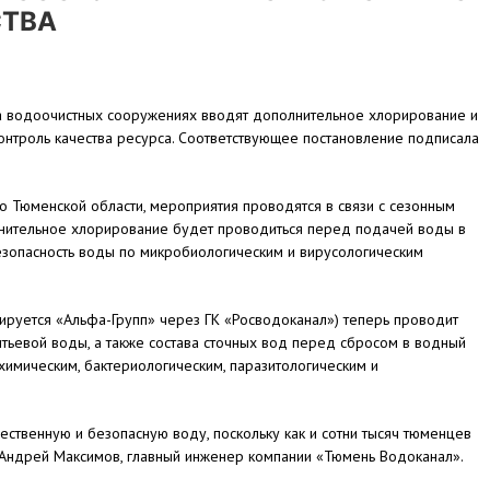
СТВА
а водоочистных сооружениях вводят дополнительное хлорирование и
онтроль качества ресурса. Соответствующее постановление подписала
.
 Тюменской области, мероприятия проводятся в связи с сезонным
нительное хлорирование будет проводиться перед подачей воды в
езопасность воды по микробиологическим и вирусологическим
ируется «Альфа-Групп» через ГК «Росводоканал») теперь проводит
итьевой воды, а также состава сточных вод перед сбросом в водный
химическим, бактериологическим, паразитологическим и
ественную и безопасную воду, поскольку как и сотни тысяч тюменцев
т Андрей Максимов, главный инженер компании «Тюмень Водоканал».