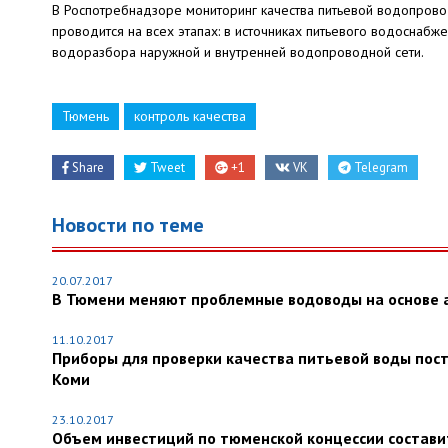
В Роспотребнадзоре мониторинг качества питьевой водопров
проводится на всех этапах: в источниках питьевого водоснабж
водоразбора наружной и внутренней водопроводной сети.
Тюмень
контроль качества
Share
Tweet
+1
VK
Telegram
Новости по теме
20.07.2017
В Тюмени меняют проблемные водоводы на основе 
11.10.2017
Приборы для проверки качества питьевой воды пос
Коми
23.10.2017
Объем инвестиций по тюменской концессии составит