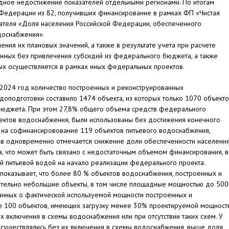
дное недостижение показателей отдельными регионами. По итогам
 Федерации из 82, получивших финансирование в рамках ФП «Чистая
зателя «Доля населения Российской Федерации, обеспеченного
доснабжения».
ния их плановых значений, а также в результате учета при расчете
енных без привлечения субсидий из федерального бюджета, а также
х осуществляется в рамках иных федеральных проектов.
а 2024 год количество построенных и реконструированных
оподготовки составило 1474 объекта, из которых только 1070 объект
бюджета. При этом 27,8% общего объема средств федерального
ъектов водоснабжения, были использованы без достижения конечного
ы на софинансировование 119 объектов питьевого водоснабжения,
онов одновременно отмечается снижение доли обеспеченности населени
а, что может быть связано с недостаточным объемом финансирования, в
ой питьевой водой на начало реализации федерального проекта.
показывает, что более 80 % объектов водоснабжения, построенных и
ительно небольшие объекты, в том числе площадные мощностью до 50
 данных о фактической используемой мощности построенных и
 100 объектов, имеющих загрузку менее 30% проектируемой мощности
 включения в схемы водоснабжения или при отсутствии таких схем. У
осуществлялись без их включения в схемы водоснабжения, выше доля