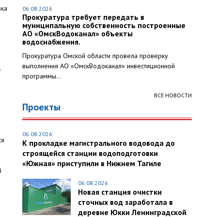
зка
06.08.2026
Прокуратура требует передать в
муниципальную собственность построенные
АО «ОмскВодоканал» объекты
водоснабжения.
Прокуратура Омской области провела проверку
выполнения АО «ОмскВодоканал» инвестиционной
4
программы...
ВСЕ НОВОСТИ
Проекты
й
06.08.2026
ся
К прокладке магистрального водовода до
строящейся станции водоподготовки
«Южная» приступили в Нижнем Тагиле
4
06.08.2026
Новая станция очистки
сточных вод заработала в
деревне Юкки Ленинградской