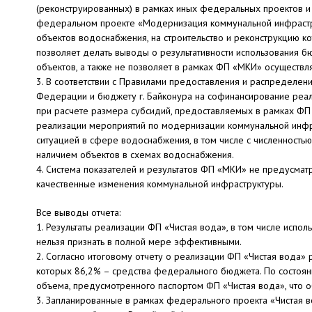
(реконструированных) в рамках иных федеральных проектов и у
федеральном проекте «Модернизация коммунальной инфрастр
объектов водоснабжения, на строительство и реконструкцию к
позволяет делать выводы о результативности использования б
объектов, а также не позволяет в рамках ФП «МКИ» осуществля
3. В соответствии с Правилами предоставления и распределе
Федерации и бюджету г. Байконура на софинансирование реа
при расчете размера субсидий, предоставляемых в рамках Ф
реализации мероприятий по модернизации коммунальной инфра
ситуацией в сфере водоснабжения, в том числе с численностью
наличием объектов в схемах водоснабжения.
4. Система показателей и результатов ФП «МКИ» не предусмат
качественные изменения коммунальной инфраструктуры.
Все выводы отчета:
1. Результаты реализации ФП «Чистая вода», в том числе испо
нельзя признать в полной мере эффективными.
2. Согласно итоговому отчету о реализации ФП «Чистая вода» р
которых 86,2% – средства федерального бюджета. По состоян
объема, предусмотренного паспортом ФП «Чистая вода», что
3. Запланированные в рамках федерального проекта «Чистая в