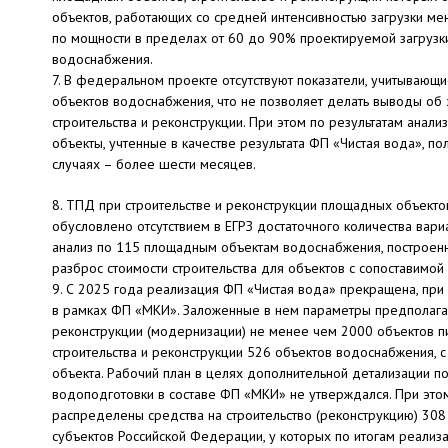
объектов, работающих со средней интенсивностью загрузки ме
по мощности в пределах от 60 до 90% проектируемой загрузк
водоснабжения.
7. В федеральном проекте отсутствуют показатели, учитывающ
объектов водоснабжения, что не позволяет делать выводы об
строительства и реконструкции. При этом по результатам анал
объекты, учтенные в качестве результата ФП «Чистая вода», по
случаях – более шести месяцев.
8. ТПД при строительстве и реконструкции площадных объектов
обусловлено отсутствием в ЕГРЗ достаточного количества вар
анализ по 115 площадным объектам водоснабжения, построенн
разброс стоимости строительства для объектов с сопоставимой
9. С 2025 года реализация ФП «Чистая вода» прекращена, пр
в рамках ФП «МКИ». Заложенные в нем параметры предполагаю
реконструкции (модернизации) не менее чем 2000 объектов п
строительства и реконструкции 526 объектов водоснабжения, с
объекта. Рабочий план в целях дополнительной детализации 
водоподготовки в составе ФП «МКИ» не утверждался. При это
распределены средства на строительство (реконструкцию) 308
субъектов Российской Федерации, у которых по итогам реализ