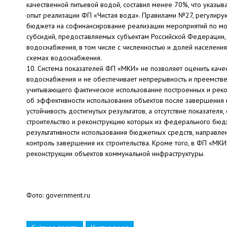
качественной питьевой водой, составил менее 70%, что указы
опыт реализации ФП «Чистая вода». Правилами №27, регулир
бюджета на софинансирование реализации мероприятий по мо
субсидий, предоставляемых субъектам Российской Федерации, 
водоснабжения, в том числе с численностью и долей населения
схемах водоснабжения.
10. Система показателей ФП «МКИ» не позволяет оценить кач
водоснабжения и не обеспечивает непрерывность и преемствен
учитывающего фактическое использование построенных и реко
об эффективности использования объектов после завершения их
устойчивость достигнутых результатов, а отсутствие показате
строительство и реконструкцию которых из федерального бюдж
результативности использования бюджетных средств, направлен
контроль завершения их строительства. Кроме того, в ФП «МКИ
реконструкции объектов коммунальной инфраструктуры.
Фото: government.ru