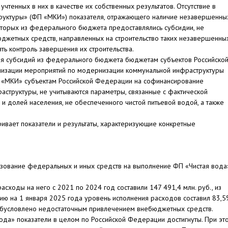
чтенных в них в качестве их собственных результатов. Отсутствие в
уктуры» (ФП «МКИ») показателя, отражающего наличие незавершенны
оторых из федерального бюджета предоставлялись субсидии, не
юджетных средств, направленных на строительство таких незавершенны
ть контроль завершения их строительства.
ния субсидий из федерального бюджета бюджетам субъектов Российско
лизации мероприятий по модернизации коммунальной инфраструктуры
П «МКИ» субъектам Российской Федерации на софинансирование
структуры, не учитываются параметры, связанные с фактической
 и долей населения, не обеспеченного чистой питьевой водой, а также
ривает показатели и результаты, характеризующие конкретные
льзование федеральных и иных средств на выполнение ФП «Чистая вода
асходы на него с 2021 по 2024 год составили 147 491,4 млн. руб., из
ию на 1 января 2025 года уровень исполнения расходов составил 83,
 обусловлено недостаточным привлечением внебюджетных средств.
ода» показатели в целом по Российской Федерации достигнуты. При эт