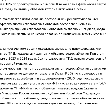
нее 10% от проектируемой мощности. В то же время фактическая загру
и в среднем выше у объектов, которые включены в схемы
ие фактическое использование построенных и реконструированных
 эффективности использования объектов после завершения их
иза информации об использовании объектов выявлено 25 случаев, когда
лностью или частично не использовались по назначению, в том числе в 1
, за исключением восьми отдельных случаев, не использовалась, что
иантов ТПД, подходящих для таких объектов водоснабжения. При этом
ым в 2023 и 2024 годах без использования ТПД, выявил существенны
 проектной мощностью.
и этом мероприятия по модернизации систем водоснабжения реализуют
т достижение целевого показателя Указа № 309 по строительству и
итьевого водоснабжения и водоподготовки к 2030 году посредством
 учетом уже достигнутого в рамках ФП «Чистая вода» результата – 147
положений ФП «МКИ» в части объектов питьевого водоснабжения и
м Минстроем России совместно с субъектами Российской Федерации
 объектов водоснабжения, среди которых отсутствуют объекты из семи
ации ФП «Чистая вода» показатель доли населения, обеспеченного