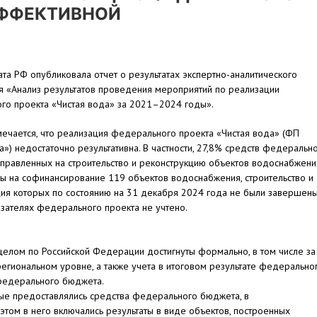
ЭФФЕКТИВНОЙ
ата РФ опубликовала отчет о результатах экспертно-аналитического
я «Анализ результатов проведения мероприятий по реализации
го проекта «Чистая вода» за 2021–2024 годы».
мечается, что реализация федерального проекта «Чистая вода» (ФП
а») недостаточно результативна. В частности, 27,8% средств федеральн
правленных на строительство и реконструкцию объектов водоснабжени
ы на софинансирование 119 объектов водоснабжения, строительство и
ия которых по состоянию на 31 декабря 2024 года не были завершены
азателях федерального проекта не учтено.
 целом по Российской Федерации достигнуты формально, в том числе за
региональном уровне, а также учета в итоговом результате федерально
 федерального бюджета.
орые предоставлялись средства федерального бюджета, в
этом в него включались результаты в виде объектов, построенных