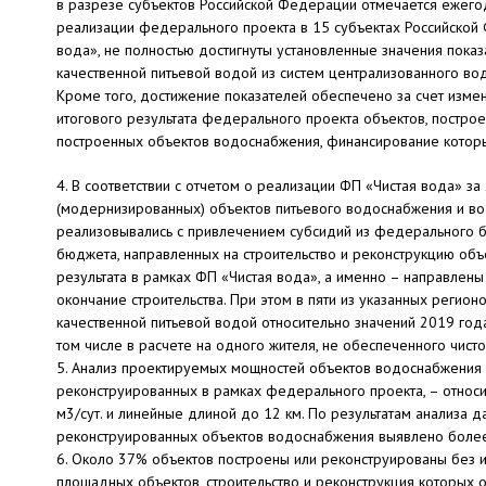
в разрезе субъектов Российской Федерации отмечается ежего
реализации федерального проекта в 15 субъектах Российской
вода», не полностью достигнуты установленные значения пока
качественной питьевой водой из систем централизованного во
Кроме того, достижение показателей обеспечено за счет измене
итогового результата федерального проекта объектов, постро
построенных объектов водоснабжения, финансирование которы
4. В соответствии с отчетом о реализации ФП «Чистая вода» з
(модернизированных) объектов питьевого водоснабжения и вод
реализовывались с привлечением субсидий из федерального 
бюджета, направленных на строительство и реконструкцию об
результата в рамках ФП «Чистая вода», а именно – направлен
окончание строительства. При этом в пяти из указанных реги
качественной питьевой водой относительно значений 2019 год
том числе в расчете на одного жителя, не обеспеченного чист
5. Анализ проектируемых мощностей объектов водоснабжения 
реконструированных в рамках федерального проекта, – относ
м3/сут. и линейные длиной до 12 км. По результатам анализа
реконструированных объектов водоснабжения выявлено более
6. Около 37% объектов построены или реконструированы без их
площадных объектов, строительство и реконструкция которых 