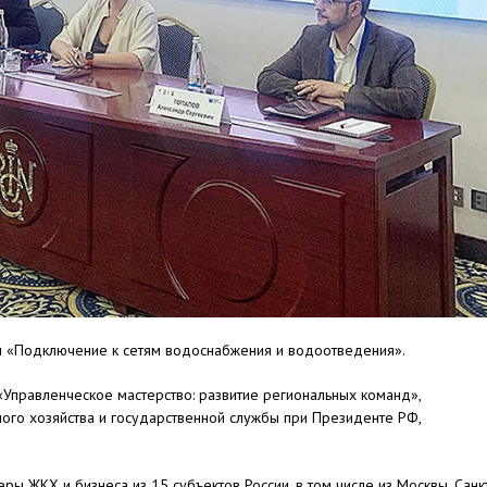
 «Подключение к сетям водоснабжения и водоотведения».
правленческое мастерство: развитие региональных команд»,
ого хозяйства и государственной службы при Президенте РФ,
ы ЖКХ и бизнеса из 15 субъектов России, в том числе из Москвы, Санк