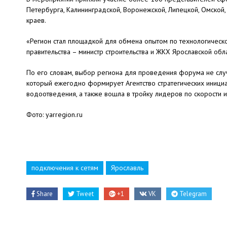
Петербурга, Калининградской, Воронежской, Липецкой, Омской,
краев.
«Регион стал площадкой для обмена опытом по технологическо
правительства – министр строительства и ЖКХ Ярославской обл
По его словам, выбор региона для проведения форума не случ
который ежегодно формирует Агентство стратегических инициат
водоотведения, а также вошла в тройку лидеров по скорости 
Фото: yarregion.ru
подключения к сетям
Ярославль
Share
Tweet
+1
VK
Telegram