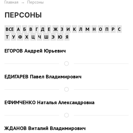
Главная
→
Персоны
ПЕРСОНЫ
ВСЕ
А
Б
В
Г
Д
Е
Ж
З
И
К
Л
М
Н
О
П
Р
С
Т
У
Ф
Х
Ц
Ч
Ш
Э
Ю
Я
ЕГОРОВ Андрей Юрьевич
ЕДИГАРЕВ Павел Владимирович
ЕФИМЧЕНКО Наталья Александровна
ЖДАНОВ Виталий Владимирович