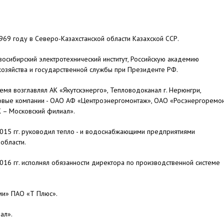
969 году в Северо-Казахстанской области Казахской ССР.
осибирский электротехнический институт, Российскую академию
озяйства и государственной службы при Президенте РФ.
емя возглавлял АК «Якутскэнерго», Тепловодоканал г. Нерюнгри,
овые компании - ОАО АФ «Центроэнергомонтаж», ОАО «Росэнергоремо
 – Московский филиал».
015 гг. руководил тепло - и водоснабжающими предприятиями
области.
016 гг. исполнял обязанности директора по производственной системе
ми» ПАО «Т Плюс».
ал».