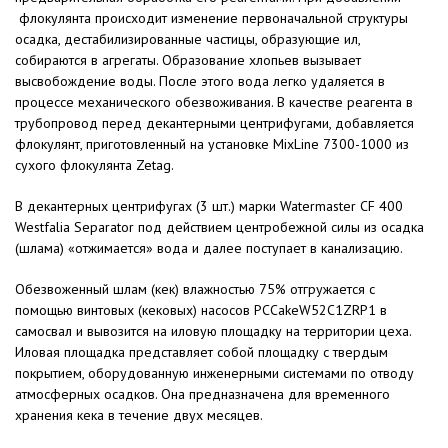
флокулянта происходит изменение первоначальной структуры
осадка, дестабилизированные частицы, образующие ил,
собираются в агрегаты. Образование хлопьев вызывает
высвобождение воды. После этого вода легко удаляется в
процессе механического обезвоживания. В качестве реагента в
трубопровод перед декантерными центрифугами, добавляется
флокулянт, приготовленный на установке MixLine 7300-1000 из
сухого флокулянта Zetag.
В декантерных центрифугах (3 шт.) марки Watermaster CF 400
Westfalia Separator под действием центробежной силы из осадка
(шлама) «отжимается» вода и далее поступает в канализацию.
Обезвоженный шлам (кек) влажностью 75% отгружается с
помощью винтовых (кековых) насосов PCCakeW52C1ZRP1 в
самосвал и вывозится на иловую площадку на территории цеха.
Иловая площадка представляет собой площадку с твердым
покрытием, оборудованную инженерными системами по отводу
атмосферных осадков. Она предназначена для временного
хранения кека в течение двух месяцев.