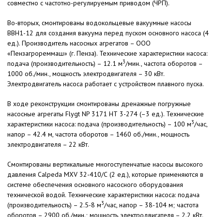
совместно с частотно-регулируемым приводом (ЧРП).
Во-вторых, смонтированы водокольцевые вакуумные насосы
ВВН1-12 для создания вакуума перед пуском основного насоса (4
ед.). Производитель насосных агрегатов – ООО
«Пензагрореммаш» (г. Пенза). Технические характеристики насоса:
3
подача (производительность) – 12.1 м
/мин., частота оборотов –
1000 об./мин., мощность электродвигателя – 30 кВт.
Электродвигатель насоса работает с устройством плавного пуска.
В ходе реконструкции смонтированы дренажные погружные
насосные агрегаты Flygt NP 3171 НТ 3-274 (–3 ед.). Технические
3
характеристики насоса: подача (производительность) – 100 м
/час,
напор – 42.4 м, частота оборотов – 1460 об./мин., мощность
электродвигателя – 22 кВт.
Смонтированы вертикальные многоступенчатые насосы высокого
давления Calpeda MXV 32-410/С (2 ед.), которые применяются в
системе обеспечения основного насосного оборудования
технической водой. Технические характеристики насоса: подача
3
(производительность) – 2.5-8 м
/час, напор – 38-104 м; частота
оборотов – 2900 об./мин.; мощность электродвигателя – 2.2 кВт.