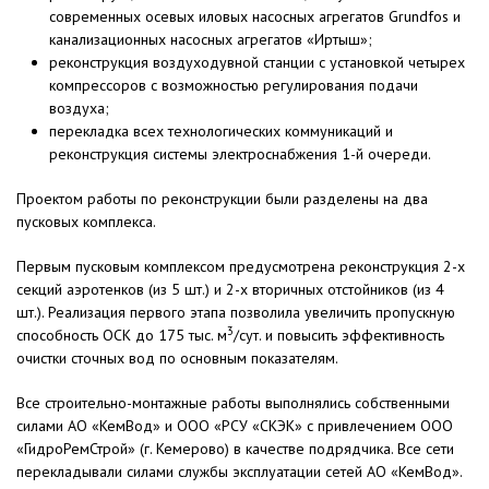
современных осевых иловых насосных агрегатов Grundfos и
канализационных насосных агрегатов «Иртыш»;
реконструкция воздуходувной станции с установкой четырех
компрессоров с возможностью регулирования подачи
воздуха;
перекладка всех технологических коммуникаций и
реконструкция системы электроснабжения 1-й очереди.
Проектом работы по реконструкции были разделены на два
пусковых комплекса.
Первым пусковым комплексом предусмотрена реконструкция 2-х
секций аэротенков (из 5 шт.) и 2-х вторичных отстойников (из 4
шт.). Реализация первого этапа позволила увеличить пропускную
3
способность ОСК до 175 тыс. м
/сут. и повысить эффективность
очистки сточных вод по основным показателям.
Все строительно-монтажные работы выполнялись собственными
силами АО «КемВод» и ООО «РСУ «СКЭК» с привлечением ООО
«ГидроРемСтрой» (г. Кемерово) в качестве подрядчика. Все сети
перекладывали силами службы эксплуатации сетей АО «КемВод».