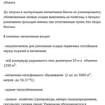
объекта.
До запуска в эксплуатацию метантенков биогаз не утилизировался,
обезвоженные иловые осадки вывозились на полигоны, и процесс
разложения проходил именно там, естественным путем, без сбора
биогаза.
В комплекс метантенков входят:
- илоуплотнитель для уплотнения осадка первичных отстойников
перед подачей в метантенки;
- ж\б резервуар радиального типа диаметром 20 м и объемом
3
1200 м
;
3
- метантенки мезофильного сбраживания (2 шт. по 5000 м
,
о
нагрев -до 36-37
С);
- здание теплообменников;
- газовое хозяйство: (газопроводы, камера газораспределения,
газгольдер, газовая свеча). Утилизация образующегося в