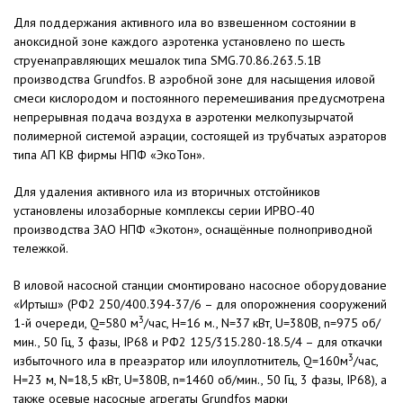
Для поддержания активного ила во взвешенном состоянии в
аноксидной зоне каждого аэротенка установлено по шесть
струенаправляющих мешалок типа SMG.70.86.263.5.1B
производства Grundfos. В аэробной зоне для насыщения иловой
смеси кислородом и постоянного перемешивания предусмотрена
непрерывная подача воздуха в аэротенки мелкопузырчатой
полимерной системой аэрации, состоящей из трубчатых аэраторов
типа АП КВ фирмы НПФ «ЭкоТон».
Для удаления активного ила из вторичных отстойников
установлены илозаборные комплексы серии ИРВО-40
производства ЗАО НПФ «Экотон», оснащённые полноприводной
тележкой.
В иловой насосной станции смонтировано насосное оборудование
«Иртыш» (РФ2 250/400.394-37/6 – для опорожнения сооружений
3
1-й очереди, Q=580 м
/час, Н=16 м., N=37 кВт, U=380В, n=975 об/
мин., 50 Гц, 3 фазы, IP68 и РФ2 125/315.280-18.5/4 – для откачки
3
избыточного ила в преаэратор или илоуплотнитель, Q=160м
/час,
Н=23 м, N=18,5 кВт, U=380В, n=1460 об/мин., 50 Гц, 3 фазы, IP68), а
также осевые насосные агрегаты Grundfos марки