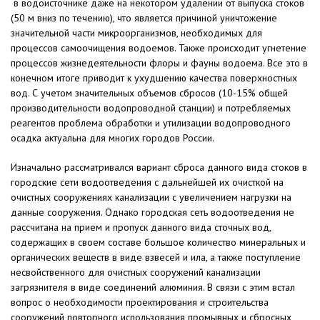
в водоисточнике даже на некотором удалении от выпуска стоков
(50 м вниз по течению), что является причиной уничтожение
значительной части микроорганизмов, необходимых для
процессов самоочищения водоемов. Также происходит угнетение
процессов жизнедеятельности флоры и фауны водоема. Все это в
конечном итоге приводит к ухудшению качества поверхностных
вод. С учетом значительных объемов сбросов (10-15% общей
производительности водопроводной станции) и потребляемых
реагентов проблема обработки и утилизации водопроводного
осадка актуальна для многих городов России.
Изначально рассматривался вариант сброса данного вида стоков в
городские сети водоотведения с дальнейшей их очисткой на
очистных сооружениях канализации с увеличением нагрузки на
данные сооружения. Однако городская сеть водоотведения не
рассчитана на прием и пропуск данного вида сточных вод,
содержащих в своем составе большое количество минеральных и
органических веществ в виде взвесей и ила, а также поступление
несвойственного для очистных сооружений канализации
загрязнителя в виде соединений алюминия. В связи с этим встал
вопрос о необходимости проектирования и строительства
сооружений повторного использования промывных и сбросных