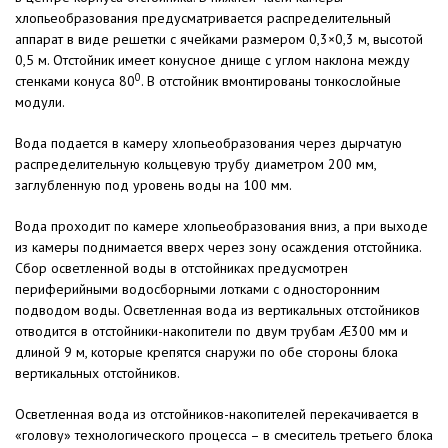
хлопьеобразования предусматривается распределительный
аппарат в виде решетки с ячейками размером 0,3×0,3 м, высотой
0,5 м. Отстойник имеет конусное днище с углом наклона между
0
стенками конуса 80
. В отстойник вмонтированы тонкослойные
модули.
Вода подается в камеру хлопьеобразования через дырчатую
распределительную кольцевую трубу диаметром 200 мм,
заглубленную под уровень воды на 100 мм.
Вода проходит по камере хлопьеобразования вниз, а при выходе
из камеры поднимается вверх через зону осаждения отстойника.
Сбор осветленной воды в отстойниках предусмотрен
периферийными водосборными лотками с односторонним
подводом воды. Осветленная вода из вертикальных отстойников
отводится в отстойники-накопители по двум трубам Æ300 мм и
длиной 9 м, которые крепятся снаружи по обе стороны блока
вертикальных отстойников.
Осветленная вода из отстойников-накопителей перекачивается в
«голову» технологического процесса – в смеситель третьего блока