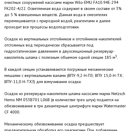
очистных сооружений насосами марки Wilo-EMU FA10.94Е-294
FK202-4/22. Осветленная вода содержит в своем составе от 3%
до 5 % взвешенных веществ. Данная вода в смесителях
перемешивается с природной водой, реагентами и далее
проходит все процессы водоподготовки.
Осадок из вертикальных отстойников и отстойников-накопителей
отстоянных вод периодически сбрасывается под
гидростатическим давлением в двухсекционный резервуар-
3
накопитель шлама с полезным объемом одной секции 185 м
.
В каждой секции устанавливаются погружные механические
мешалки с вертикальными валами (ВПУ-9,2-Н-ПЗ; ВПУ 15,0-Н-ТХ;
ВПУ-11,0-Н-ТХЗ) для взмучивания осадка.
Осадок из резервуара-накопителя шлама насосами марки Netzsch
Hemo NM 053B701 L06В (в количестве трех штук) подается на
обезвоживание в три декантерные центрифуги марки Watermaster
CF 4000.
Механическому обезвоживанию осадка предшествует
предварительная обработка его реагентами. При добавлении