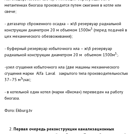
метантенках биогаза производится путем сжигания в котле или
свече;
- дегазатор сброженного осадка – ж\б резервуар радиальной
3
конструкции диаметром 20 м объемом 1300м
(перед подачей в
цех механического обезвоживания);
- буферный резервуар избыточного ила – ж\б резервуар
3
радиальной конструкции диаметром 20 м объемом 1300м
;.
-узел сгущения избыточного ила (две машины механического
сгущения марки Alfa Laval закрытого типа производительностью
3
37–75 м
\час;
- в котельной один котел (марки «Висма») переведен на работу
биогаза.
Фото: Ekburg.tv
Первая очередь реконструкции канализационных