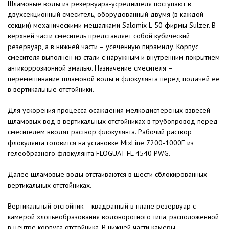
Шламовые воды из резервуара-усреднителя поступают в
двухсекционный смеситель, оборудованный двумя (в каждой
секции) механическими мешалками Salomix L-50 фирмы Sulzer. В
верхней части смеситель представляет собой кубический
резервуар, а в нижней части – усеченную пирамиду. Корпус
смесителя выполнен из стали с наружным и внутренним покрытием
антикоррозионной эмалью. Назначение смесителя –
перемешивание шламовой воды и флокулянта перед подачей ее
в вертикальные отстойники.
Для ускорения процесса осаждения мелкодисперсных взвесей
шламовых вод в вертикальных отстойниках в трубопровод перед
смесителем вводят раствор флокулянта. Рабочий раствор
флокулянта готовится на установке MixLine 7200-1000F из
гелеобразного флокулянта FLOGUAT FL 4540 PWG.
Далее шламовые воды отстаиваются в шести сблокированных
вертикальных отстойниках.
Вертикальный отстойник – квадратный в плане резервуар с
камерой хлопьеобразования водоворотного типа, расположенной
в центре корпуса отстойника. В нижней части камеры