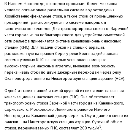
В Нижнем Новгороде, в котором проживает более миллиона
человек, организована раздельная система водоотведения.
Хозяйственно-фекальные стоки, а также стоки от промышленных
предприятий транспортируются по системе напорных и
самотечных коллекторов. Для транспортировки стоков от Заречной
части города из-за неблагоприятного для устройства самотечной
сети рельефа применяется система канализационных насосных
станций (КНС). Для подачи стоков на станцию аэрации,
расположенную на правом берегу реки Волги, задействована
система узловых КНС, на которых установлены мощные
высоконапорные насосные агрегаты, имеющие возможность
перекачивать стоки по двум дюкерным переходам через реку
Ока непосредственно на Нижегородскую станцию аэрации (НСА).
Одной из таких станций и самой крупной из них является главная
канализационная насосная станция (ГНС). Она обеспечивает
транспортировку стоков Заречной части города из Канавинского,
Сормовского, Московского, Ленинского районов Нижнего
Новгорода на Канавинский дюкер через р. Оку и далее в место их
очистки – на Нижегородскую станцию аэрации. Суточный объем
3
стоков, перекачиваемых ГНС, составляет 200 тыс./м
.