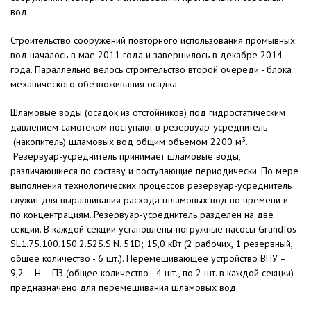
вод.
Строительство сооружений повторного использования промывных
вод началось в мае 2011 года и завершилось в декабре 2014
года. Параллельно велось строительство второй очереди - блока
механического обезвоживания осадка.
Шламовые воды (осадок из отстойников) под гидростатическим
давлением самотеком поступают в резервуар-усреднитель
(накопитель) шламовых вод общим объемом 2200 м³.
Резервуар-усреднитель принимает шламовые воды,
различающиеся по составу и поступающие периодически. По мере
выполнения технологических процессов резервуар-усреднитель
служит для выравнивания расхода шламовых вод во времени и
по концентрациям. Резервуар-усреднитель разделен на две
секции. В каждой секции установлены погружные насосы Grundfos
SL1.75.100.150.2.52S.S.N. 51D; 15,0 кВт (2 рабочих, 1 резервный,
общее количество - 6 шт.). Перемешивающее устройство ВПУ –
9,2 – Н – ПЗ (общее количество - 4 шт., по 2 шт. в каждой секции)
предназначено для перемешивания шламовых вод.