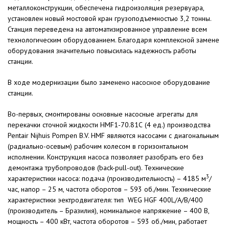
металлоконструкции, обеспечена гидроизоляция резервуара,
установлен новый мостовой кран грузоподъемностью 3,2 тонны.
Станция переведена на автоматизированное управление всем
технологическим оборудованием. Благодаря комплексной замене
оборудования значительно повысилась надежность работы
станции.
В ходе модернизации было заменено насосное оборудование
станции.
Во-первых, смонтированы основные насосные агрегаты для
перекачки сточной жидкости HMF1-70.81С (4 ед.) производства
Pentair Nijhuis Pompen B.V. HMF являются насосами с диагональным
(радиально-осевым) рабочим колесом в горизонтальном
исполнении. Конструкция насоса позволяет разобрать его без
демонтажа трубопроводов (back-pull-out). Технические
3
характеристики насоса: подача (производительность) – 4185 м
/
час, напор – 25 м, частота оборотов – 593 об./мин. Технические
характеристики эектродвигателя: тип WEG HGF 400L/A/B/400
(производитель – Бразилия), номинальное напряжение – 400 В,
мощность – 400 кВт, частота оборотов – 593 об./мин, работает