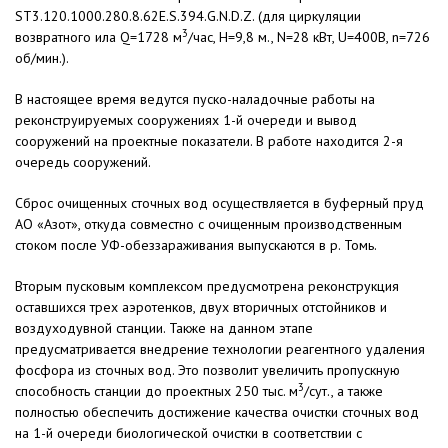
ST3.120.1000.280.8.62E.S.394.G.N.D.Z. (для циркуляции
3
возвратного ила Q=1728 м
/час, Н=9,8 м., N=28 кВт, U=400В, n=726
об/мин.).
В настоящее время ведутся пуско-наладочные работы на
реконструируемых сооружениях 1-й очереди и вывод
сооружений на проектные показатели. В работе находится 2-я
очередь сооружений.
Сброс очищенных сточных вод осуществляется в буферный пруд
АО «Азот», откуда совместно с очищенным производственным
стоком после УФ-обеззараживания выпускаются в р. Томь.
Вторым пусковым комплексом предусмотрена реконструкция
оставшихся трех аэротенков, двух вторичных отстойников и
воздуходувной станции. Также на данном этапе
предусматривается внедрение технологии реагентного удаления
фосфора из сточных вод. Это позволит увеличить пропускную
3
способность станции до проектных 250 тыс. м
/сут., а также
полностью обеспечить достижение качества очистки сточных вод
на 1-й очереди биологической очистки в соответствии с