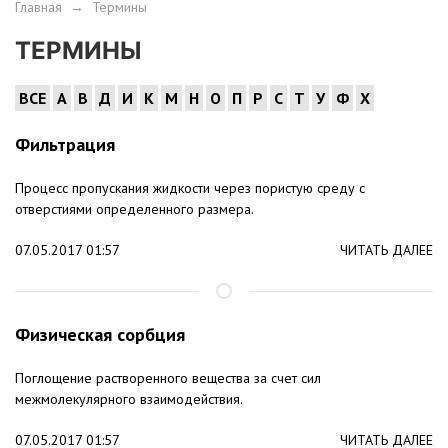
Главная
→
Термины
ТЕРМИНЫ
ВСЕ
А
В
Д
И
К
М
Н
О
П
Р
С
Т
У
Ф
Х
Фильтрация
Процесс пропускания жидкости через пористую среду с
отверстиями определенного размера.
07.05.2017 01:57
ЧИТАТЬ ДАЛЕЕ
Физическая сорбция
Поглощение растворенного вещества за счет сил
межмолекулярного взаимодействия.
07.05.2017 01:57
ЧИТАТЬ ДАЛЕЕ