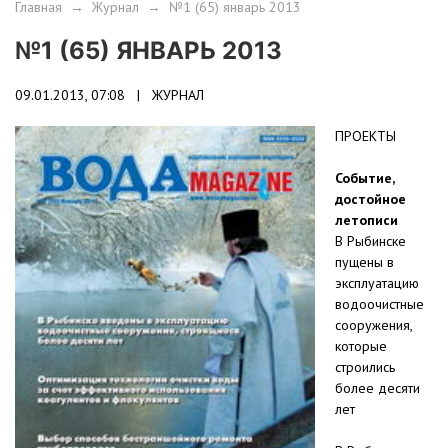
Главная
→
Журнал
→
№1 (65) январь 2013
№1 (65) ЯНВАРЬ 2013
09.01.2013, 07:08 |
ЖУРНАЛ
ПРОЕКТЫ
Событие,
достойное
летописи
В Рыбинске
пущены в
эксплуатацию
водоочистные
сооружения,
которые
строились
более десяти
лет