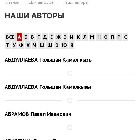
Главная
→
Для авторов
→
Наши авторы
НАШИ АВТОРЫ
ВСЕ
А
Б
В
Г
Д
Е
Ж
З
И
К
Л
М
Н
О
П
Р
С
Т
У
Ф
Х
Ч
Ш
Щ
Э
Ю
Я
АБДУЛЛАЕВА Гюльшан Камал кызы
АБДУЛЛАЕВА Гюльшан Камалкызы
АБРАМОВ Павел Иванович