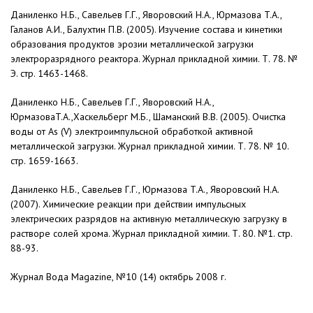
Даниленко Н.Б., Савельев Г.Г., Яворовский Н.А., Юрмазова T.A.,
Галанов А.И., Балухтин П.В. (2005). Изучение состава и кинетики
образования продуктов эрозии металлической загрузки
электроразрядного реактора. Журнал прикладной химии. Т. 78. №
Э. стр. 1463-1468.
Даниленко Н.Б., Савельев Г.Г., Яворо­вский Н.А.,
ЮрмазоваT.A.,Хаскельберг М.Б., Шаманский В.В. (2005). Очистка
воды от As (V) электроимпульсной обработкой актив­ной
металлической загрузки. Журнал прикладной химии. Т. 78. № 10.
стр. 1659-1663.
Даниленко Н.Б., Савельев Г.Г., Юрмазова T.A., Яворовский Н.А.
(2007). Химические реакции при действии импульсных
электрических разрядов на активную металлическую загрузку в
растворе солей хрома. Журнал прикладной химии. Т. 80. №1. стр.
88-93.
Журнал Вода Magazine, №10 (14) октябрь 2008 г.