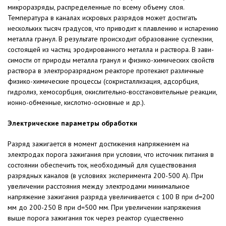
микроразряды, распределенные по всему объему слоя.
Температура в каналах искровых разрядов может достигать
нескольких тысяч граду­сов, что приводит к плавлению и ис­парению
металла гранул. В результа­те происходит образование суспен­зии,
состоящей из частиц эродиро­ванного металла и раствора. В зави­
симости от природы металла гранул и физико-химических свойств
раст­вора в электроразрядном реакторе протекают различные
физико-хими­ческие процессы (сокристаллизация, адсорбция,
гидролиз, хемосорбция, окислительно-восстановительные реакции,
ионно-обменные, кислотно-основные и др.).
Электрические параметры обработки
Разряд зажигается в момент дос­тижения напряжением на
электродах порога зажигания при условии, что источник питания в
состоянии обес­печить ток, необходимый для суще­ствования
разрядных каналов (в ус­ловиях эксперимента 200-500 А). При
увеличении расстояния между элект­родами минимальное
напряжение зажигания разряда увеличивается с 100 В при d=200
мм до 200-250 В при d=500 мм. При увеличении напряже­ния
выше порога зажигания ток через реактор существенно