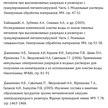
металлов при высоковольтных разрядах в реакторах с
гранулированной металлозагрузкой. Часть 1. Модельные растворы.
Электронная обработка материалов. №6. стр. 47-52.
ХайнацкийС.А., Зубенко А.А., Смалько А.А., и др. (2005).
Исследования комплексной очистки воды от ионов тяжелых
металлов при высоковольтных разрядах в реакторах с
гранулированной металлозагрузкой. Часть 2. Реальные
гальваностоки. Электронная обработка материалов. №6. стр.53-58.
Даниленко Н.Б., Галанов А.И, Корнев Я.И., Бапухтин П.В., Шиян Л.Н.,
Юрмазова Т.А., Яворовский Н.А, Савельев Г.Г. (2006). Применение
импульсных электрических раз­рядов в водных растворах для
получения на-номатералов и их использование для очистки воды.
Нанотехника. №4(8). стр. 81-91.
Даниленко Н.Б., Савельев ГГ., Яворовский Н.А., Юрмазова Т.А.,
Галанов А.И., Балухтин П.В. (2005). Изучение состава и кинетики
образования продуктов эрозии метал­лической загрузки
электроразрядного реактора. Журнал прикладной химии. №9. Т.78.
стр. 1463-1468.