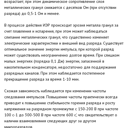
возрастает, при этом динамическое сопротивле­ние слоя
металлических гранул сни­жается с десятков Ом (при отсут­ствии
разряда) до 0,5-1 Ом и менее.
В процессе действия ИЭР проис­ходит эрозия металла гранул за
счет плавления и испарения, при этом мо­жет наблюдаться
слипание металли­ческих гранул, что существенно из­меняет
электрические характеристи­ки и внешний вид разряда. Существу­ет
оптимальное значение энергии импульса, при которой разряд
может существовать неограниченно долгое время. При слишком
малых энергиях (порядка 0,1 Дж) энергии, запасен­ной в
накопительном конденсаторе, недостаточно для поддержания
раз­рядных каналов. При этом наблюда­ется постепенное
прекращение раз­ряда за время 1-10 мин.
Схожая зависимость наблюдается при изменении частоты
следования импульсов. Повышение частоты практически всегда
приводит к повы­шению стабильности горения разря­да и росту
напряжения на разрядном промежутке с 150-200 В при частоте
100 с-1 до 300-500 В при частоте 600 с', что свидетельствует о
наличии взаимовлияния следующих друг за другом
микроразрядов.