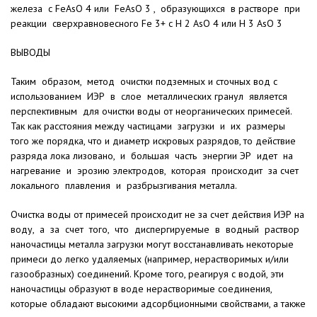
железа с FeAsO 4 или FeAsO 3 , образующихся в растворе при
реакции сверхравновесного Fe 3+ c H 2 AsO 4 или Н 3 AsO 3
ВЫВОДЫ
Таким образом, метод очистки подземных и сточных вод с
использованием ИЭР в слое металлических гранул является
перспективным для очистки воды от неорганических примесей.
Так как расстояния между частицами загрузки и их размеры
того же порядка, что и диаметр искровых разрядов, то действие
разряда лока лизовано, и большая часть энергии ЭР идет на
нагревание и эрозию электродов, которая происходит за счет
локального плавления и разбрызгивания металла.
Очистка воды от примесей происходит не за счет действия ИЭР на
воду, а за счет того, что диспергируемые в водный раствор
наночастицы металла загрузки могут восстанавли­вать некоторые
примеси до легко удаляемых (например, нераствори­мых и/или
газообразных) соедине­ний. Кроме того, реагируя с водой, эти
наночастицы образуют в воде не­растворимые соединения,
которые обладают высокими адсорбционны­ми свойствами, а также