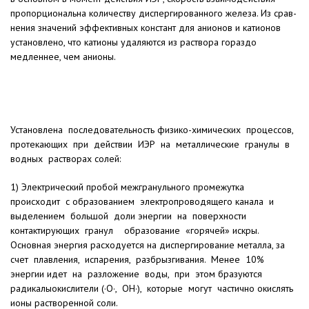
пропорциональна количеству диспергированного железа. Из срав­
нения значений эффективных конс­тант для анионов и катионов
установ­лено, что катионы удаляются из раст­вора гораздо
медленнее, чем анио­ны.
Установлена последовательность физико-химических процессов,
протекающих при действии ИЭР на металлические гранулы в
водных растворах солей:
1) Электрический пробой межгранульного промежутка
происходит с образованием электропроводящего канала и
выделением большой доли энергии на поверхности
контактирующих гранул образование «горячей» искры.
Основная энергия расходуется на диспергирование металла, за
счет плавления, испарения, разбрызгивания. Менее 10%
энергии идет на разложение воды, при этом бразуются
радикалыокислители (·O·, OH·), которые могут частично окислять
ионы растворенной соли.