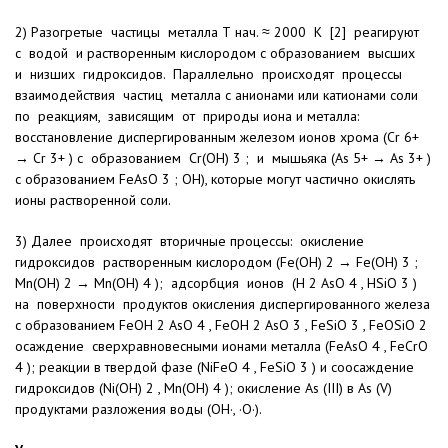
2) Разогретые частицы металла Т нач. ≈ 2000 К [2] реагируют
с водой и растворенным кислородом с образованием высших
и низших гидроксидов. Параллельно происходят процессы
взаимодействия частиц металла с анионами или катионами соли
по реакциям, зависящим от природы иона и металла:
восстановление диспергированным железом ионов хрома (Cr 6+
→ Cr 3+ ) с образованием Сr(OH) 3 ; и мышьяка (As 5+ → As 3+ )
с образованием FeAsO 3 ; ОН), которые могут частично окислять
ионы растворенной соли.
3) Далее происходят вторичные процессы: окисление
гидроксидов растворенным кислородом (Fe(OH) 2 → Fe(OH) 3 ;
Mn(OH) 2 → Mn(OH) 4 ); адсорбция ионов (Н 2 AsO 4 , НSiO 3 )
на поверхности продуктов окисления диспергированного железа
с образованием FeOH 2 AsO 4 , FeOH 2 AsO 3 , FeSiO 3 , FeOSiO 2
осаждение сверхравновесными ионами металла (FeAsO 4 , FeCrO
4 ); реакции в твердой фазе (NiFeO 4 , FeSiO 3 ) и соосаждение
гидроксидов (Ni(OH) 2 , Mn(OH) 4 ); окисление As (III) в As (V)
продуктами разложения воды (OH·, ·O·).