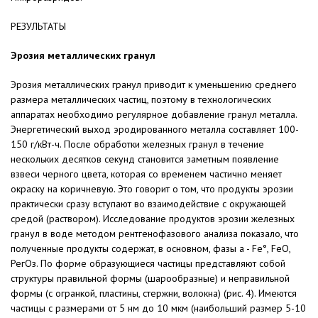
РЕЗУЛЬТАТЫ
Эрозия металлических гранул
Эрозия металлических гранул приводит к уменьшению среднего
размера металлических частиц, поэ­тому в технологических
аппаратах необходимо регулярное добавление гранул металла.
Энергетический вы­ход эродированного металла состав­ляет 100-
150 г/кВт-ч. После обработ­ки железных гранул в течение
нескольких десятков секунд становится заметным появление
взвеси черного цвета, которая со временем частично меняет
окраску на коричневую. Это говорит о том, что продукты эрозии
практически сразу вступают во взаи­модействие с окружающей
средой (раствором). Исследование продук­тов эрозии железных
гранул в воде методом рентгенофазового анализа показало, что
полученные продукты содержат, в основном, фазы а - Fe°, FeO,
РегОз. По форме образующиеся частицы представляют собой
струк­туры правильной формы (шарооб­разные) и неправильной
формы (с ог­ранкой, пластины, стержни, волокна) (рис. 4). Имеются
частицы с разме­рами от 5 нм до 10 мкм (наибольший размер 5-10