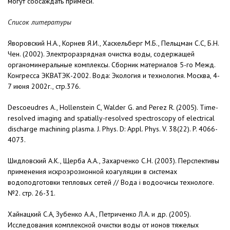
могут соосаждать примеси.
Список литературы
Яворовский Н.А., Корнев Я.И., Хаскельберг М.Б., Пельцман С.С, Б.Н.
Чен. (2002). Электроразрядная очистка воды, содержащей
органоминеральные комплексы. Сборник материалов 5-го Межд.
Конгресса ЭКВАТЭК-2002. Вода: Экология и технология. Москва, 4-
7 июня 2002г., стр.376.
Descoeudres A., Hollenstein С, Walder G. and Perez R. (2005). Time-
resolved imaging and spatially-resolved spectroscopy of electri­cal
discharge machining plasma. J. Phys. D: Appl. Phys. V. 38(22). P. 4066-
4073.
Шидловский А.К., Щерба A.A., Захарченко С.Н. (2003). Перспективы
применения искроэрозионной коагуляции в системах
водоподготовки тепловых сетей // Вода i водоочисы технологе.
№2. стр. 26-31.
Хайнацкий С.А, Зубенко А.А., Петриченко Л.А. и др. (2005).
Исследования комплексной очистки воды от ионов тяжелых