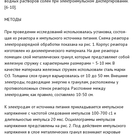
водных растворов солей при электроимульсном дис­пергировании.
[6-10].
МЕТОДЫ
При проведении исследований использовалась установка, состоя­
щая из реактора и импульсного ис­точника питания. Схема реактора
электроразрядной обработки пока­зана на рис. 1. Корпус реактора
изго­товлен из диэлектрического матери­ала. На дне реактора
помещен слой металлических гранул, которые представляют собой
железную стружку с характерными размерами ~ 5-10 мм. В
качестве материала же­лезных стружек использовали сталь марки
СтЗ. Толщина слоя гранул варьировалась от 10 до 50 мм. Внеш­ние
электроды, подводящие энергию к гранулам, расположены у
противо­положных стенок реактора. Расстоя­ние между
электродами, как правило, составляло 10-50 см.
К электродам от источника пита­ния прикладывается импульсное
на­пряжение с частотой следования им­пульсов 100-700 с1 и
длительностью импульса 20 мкс. Осциллограммы импульсов
напряжения представле­ны на рис. 2. Под действием им­пульсного
напряжения в слое метал­лических гранул возникают искровые