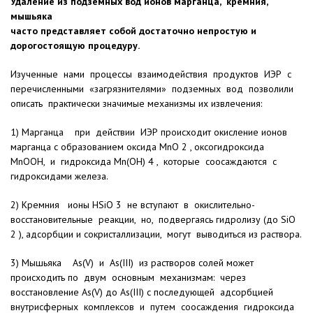
Удаление из подземных вод ионов марганца, кремния,
мышьяка
часто представляет собой достаточно непростую и
дорогостоящую процедуру.
Изученные нами процессы взаимодействия продуктов ИЭР с
перечисленными «загрязнителями» подземных вод позволили
описать практически значимые механизмы их извлечения:
1) Марганца при действии ИЭР происходит окисление ионов
марганца с образованием оксида MnO 2 , оксогидроксида
MnOOH, и гидроксида Mn(OH) 4 , которые соосаждаются с
гидроксидами железа.
2) Кремния ионы НSiO 3 не вступают в окислительно-
восстановительные реакции, но, подвергаясь гидролизу (до SiO
2 ), адсорбции и сокристаллизации, могут выводиться из раствора.
3) Мышьяка As(V) и As(III) из растворов солей может
происходить по двум основным механизмам: через
восстановление As(V) до As(III) c последующей адсорбцией
внутрисферных комплексов и путем соосаждения гидроксида