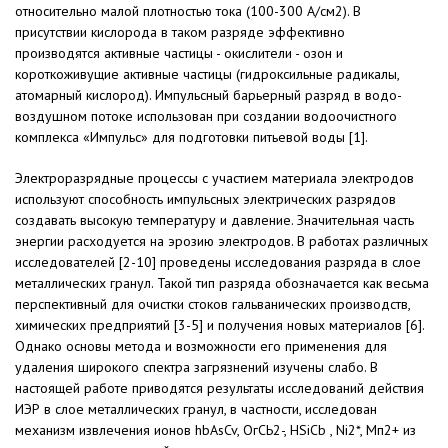
относительно ма­лой плотностью тока (100-300 А/см2). В
присутствии кислорода в таком разряде эффективно
производятся активные частицы - окислители - озон и
короткоживущие активные частицы (гидроксильные радикалы,
атомарный кислород). Импульсный барьерный разряд в водо-
воздушном потоке использован при создании во­доочистного
комплекса «Импульс» для подготовки питьевой воды [1].
Электроразрядные процессы с участием материала электродов
ис­пользуют способность импульсных электрических разрядов
создавать высокую температуру и давление. Значительная часть
энергии расходу­ется на эрозию электродов. В рабо­тах различных
исследователей [2-10] проведены исследования разряда в слое
металлических гранул. Такой тип разряда обозначается как весьма
перспективный для очистки стоков гальванических производств,
хими­ческих предприятий [3-5] и получе­ния новых материалов [6].
Однако ос­новы метода и возможности его при­менения для
удаления широкого спектра загрязнений изучены слабо. В
настоящей работе приводятся ре­зультаты исследований действия
ИЭР в слое металлических гранул, в частности, исследован
механизм извлечения ионов hbAsCv, ОгСЬ2-, HSiCb , Ni2*, Мп2+ из