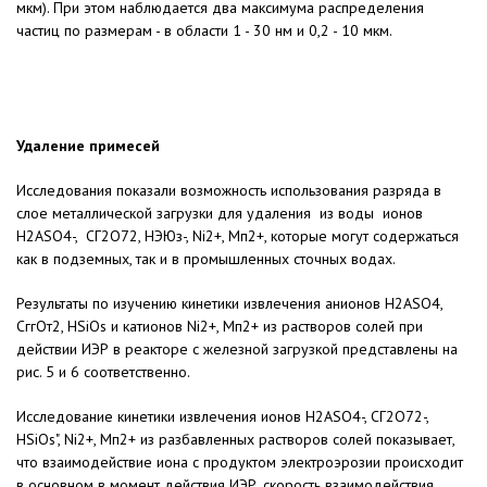
мкм). При этом наблю­дается два максимума распределе­ния
частиц по размерам - в области 1 - 30 нм и 0,2 - 10 мкм.
Удаление примесей
Исследования показали возмож­ность использования разряда в
слое металлической загрузки для удале­ния из воды ионов
H2ASO4-, СГ2О72, НЭЮз-, Ni2+, Мп2+, которые могут со­держаться
как в подземных, так и в промышленных сточных водах.
Результаты по изучению кинетики извлечения анионов H2ASO4,
СггОт2, HSiOs и катионов Ni2+, Мп2+ из раство­ров солей при
действии ИЭР в реак­торе с железной загрузкой представ­лены на
рис. 5 и 6 соответственно.
Исследование кинетики извлече­ния ионов H2ASO4-, СГ2О72-,
HSiOs", Ni2+, Мп2+ из разбавленных растворов со­лей показывает,
что взаимодействие иона с продуктом электроэрозии происходит
в основном в момент действия ИЭР, скорость взаимодей­ствия