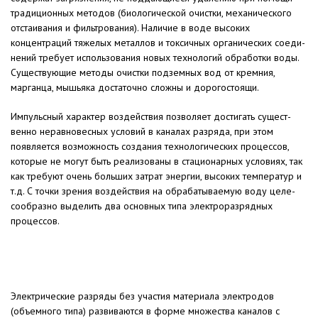
тради­ционных методов (биологической очистки, механического
отстаивания и фильтрования). Наличие в воде вы­соких
концентраций тяжелых метал­лов и токсичных органических соеди­
нений требует использования новых технологий обработки воды.
Сущест­вующие методы очистки подземных вод от кремния,
марганца, мышьяка достаточно сложны и дорогостоящи.
Импульсный характер воздей­ствия позволяет достигать сущест­
венно неравновесных условий в кана­лах разряда, при этом
появляется возможность создания технологи­ческих процессов,
которые не могут быть реализованы в стационарных условиях, так
как требуют очень боль­ших затрат энергии, высоких темпе­ратур и
т.д. С точки зрения воздей­ствия на обрабатываемую воду целе­
сообразно выделить два основных типа электроразрядных
процессов.
Электрические разряды без учас­тия материала электродов
(объемно­го типа) развиваются в форме мно­жества каналов с