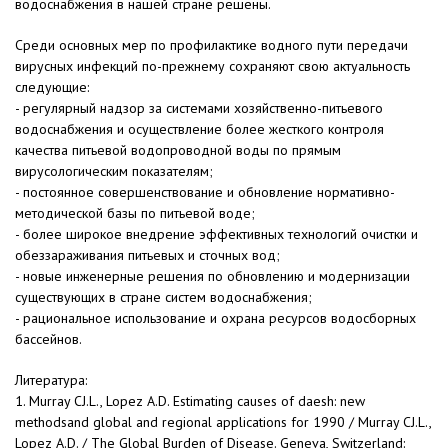
водоснабжения в нашей стране решены.
Среди основных мер по профилактике водного пути передачи
вирусных инфекций по-прежнему сохраняют свою актуальность
следующие:
- регулярный надзор за системами хозяйственно-питьевого
водоснабжения и осуществление более жесткого контроля
качества питьевой водопроводной воды по прямым
вирусологическим показателям;
- постоянное совершенствование и обновление нормативно-
методической базы по питьевой воде;
- более широкое внедрение эффективных технологий очистки и
обеззараживания питьевых и сточных вод;
- новые инженерные решения по обновлению и модернизации
существующих в стране систем водоснабжения;
- рациональное использование и охрана ресурсов водосборных
бассейнов.
Литература:
1. Murray CJ.L., Lopez A.D. Estimating causes of daesh: new
methodsand global and regional applications for 1990 / Murray CJ.L.,
Lopez A.D. / The Global Burden of Disease. Geneva, Switzerland: