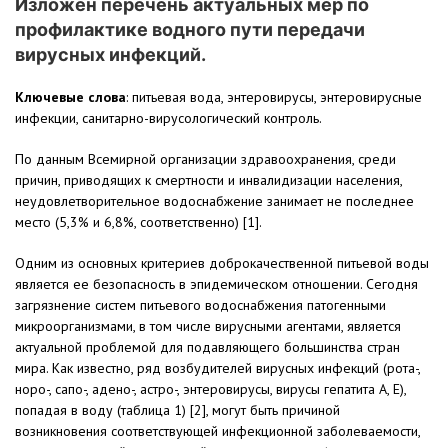
Изложен перечень актуальных мер по
профилактике водного пути передачи
вирусных инфекций.
Ключевые слова
: питьевая вода, энтеровирусы, энтеровирусные
инфекции, санитарно-вирусологический контроль.
По данным Всемирной организации здравоохранения, среди
причин, приводящих к смертности и инвалидизации населения,
неудовлетворительное водоснабжение занимает не последнее
место (5,3% и 6,8%, соответственно) [1].
Одним из основных критериев доброкачественной питьевой воды
является ее безопасность в эпидемическом отношении. Сегодня
загрязнение систем питьевого водоснабжения патогенными
микроорганизмами, в том числе вирусными агентами, является
актуальной проблемой для подавляющего большинства стран
мира. Как известно, ряд возбудителей вирусных инфекций (рота-,
норо-, сапо-, адено-, астро-, энтеровирусы, вирусы гепатита А, Е),
попадая в воду (таблица 1) [2], могут быть причиной
возникновения соответствующей инфекционной заболеваемости,