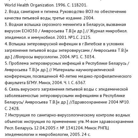
World Health Organization. 1996. С. 118201.
2. Вода, санитария и гигиена. Руководство ВОЗ по обеспечению
качества питьевой воды, третье издание. 2004.
3. Водная вспышка серозного менингита в Беларуси, вызванная
вирусом ЕСНО30 / Амвросьева Т.В.[и др.] // Журнал микробиол.
эпидемиол. и иммунобиол. 2001. №1.С. 2125.
4. Вспышка энтеровирусной инфекции в г.Витебске в условиях
загрязнения питьевой воды энтеровирусами / Амвросьева Т.В.[и
др.] //Вопросы вирусологии. 2004. №1. С. 3034.
5. Проблема энтеровирусных инфекций в Республике Беларусь /
Амвросьева Т.В.[и др.] // Материалы научнопрактической
конференции, посвященной 40-летию медико-профилактического
факультета БГМУ. Минск, 2004. Ч. I. С. 6367.
6. Cвязь вирусного загрязнения питьевой воды с эпидемической
заболеваемостью энтеровирусными инфекциями в Республике
Беларусь/ Амвросьева Т.В.[и др.] //Здравоохранение 2004 №10.
С. 2428.
7. Инструкция по санитарно-вирусологическому контролю водных
объектов: инструкция по применению: утв. М-вом здравоохранения
Респ. Беларусь 12.04.2005 г. № 1341204. Минск: РНПЦ
эпидемиологии и микробиологии, 2005. 24 с.