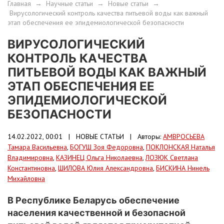
Главная
→
Научные статьи
→
Новые статьи
→
Вирусологический контроль качества питьевой воды как важный
этап обеспечения ее эпидемиологической безопасности
ВИРУСОЛОГИЧЕСКИЙ
КОНТРОЛЬ КАЧЕСТВА
ПИТЬЕВОЙ ВОДЫ КАК ВАЖНЫЙ
ЭТАП ОБЕСПЕЧЕНИЯ ЕЕ
ЭПИДЕМИОЛОГИЧЕСКОЙ
БЕЗОПАСНОСТИ
14.02.2022, 00:01 |
НОВЫЕ СТАТЬИ
| Авторы:
АМВРОСЬЕВА
Тамара Васильевна
,
БОГУШ Зоя Федоровна
,
ПОКЛОНСКАЯ Наталья
Владимировна
,
КАЗИНЕЦ Ольга Николаевна
,
ЛОЗЮК Светлана
Константиновна
,
ШИЛОВА Юлия Александровна
,
БИСКИНА Нинель
Михайловна
В Республике Беларусь обеспечение
населения качественной и безопасной