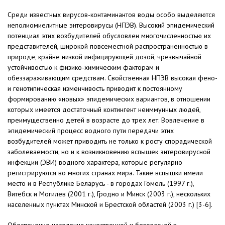
Среди известных вирусов-контаминантов воды особо выделяются
неполиомиелитные энтеровирусы (НПЭВ). Высокий эпидемический
потенциал этих возбудителей обусловлен многочисленностью их
представителей, широкой повсеместной распространенностью в
природе, крайне низкой инфицирующей дозой, чрезвычайной
устойчивостью к физико-химическим факторам и
обеззараживающим средствам. Свойственная НПЭВ высокая фено-
и генотипическая изменчивость приводит к постоянному
формированию «новых» эпидемических вариантов, в отношении
которых имеется достаточный контингент неиммунных людей,
преимущественно детей в возрасте до трех лет. Вовлечение в
эпидемический процесс водного пути передачи этих
возбудителей может приводить не только к росту спорадической
заболеваемости, но и к возникновению вспышек энтеровирусной
инфекции (ЭВИ) водного характера, которые регулярно
регистрируются во многих странах мира. Такие вспышки имели
место и в Республике Беларусь - в городах Гомель (1997 г.),
Витебск и Могилев (2001 г.), Гродно и Минск (2003 г.), нескольких
населенных пунктах Минской и Брестской областей (2003 г.) [3-6].