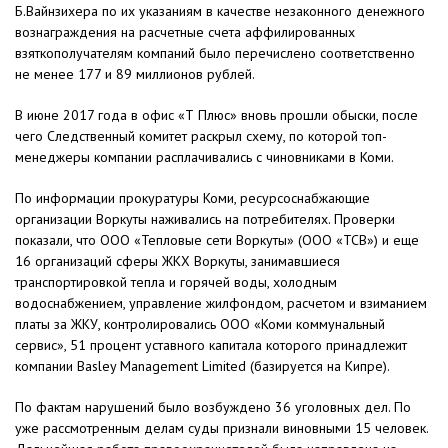
Б.Вайнзихера по их указаниям в качестве незаконного денежного
вознаграждения на расчетные счета аффилированных
взяткополучателям компаний было перечислено соответственно
не менее 177 и 89 миллионов рублей.
В июне 2017 года в офис «Т Плюс» вновь прошли обыски, после
чего Следственный комитет раскрыл схему, по которой топ-
менеджеры компании расплачивались с чиновниками в Коми.
По информации прокуратуры Коми, ресурсоснабжающие
организации Воркуты наживались на потребителях. Проверки
показали, что ООО «Тепловые сети Воркуты» (ООО «ТСВ») и еще
16 организаций сферы ЖКХ Воркуты, занимавшиеся
транспортировкой тепла и горячей воды, холодным
водоснабжением, управление жилфондом, расчетом и взиманием
платы за ЖКУ, контролировались ООО «Коми коммунальный
сервис», 51 процент уставного капитала которого принадлежит
компании Basley Management Limited (базируется на Кипре).
По фактам нарушений было возбуждено 36 уголовных дел. По
уже рассмотренным делам суды признали виновными 15 человек.