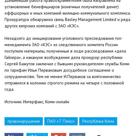
Дальнейшая работа правоохраниетелей была направлена на
установление бенефициаров (конечных получателей денег)
оффшорных и иных компаний жилищно-коммунального комплекса.
Прокуратура обнаружила связь Basley Management Limited и ряда
других кипрских компаний с ЗАО «КЭС».
Незадолго до инициирования уголовного преследования топ-
менеджмента ЗАО «КЭС» из следственного комитета России
поступили материалы, полученные в ходе расследования «дела
Гайзера», а накануне возбуждения дела прокурор республики
Сергей Бажутов заключил с бывшим руководителем службы Коми
по тарифам Илье Перваковым досудебное соглашение о
сотрудничестве. Тем не менее И.Перваков за взяточничество
отправился в колонию строгого режима на четыре с половиной
года.
Источник: Интерфакс, Коми-онлайн
правонарушения
ПАО «Т Плюс»
Республика Коми