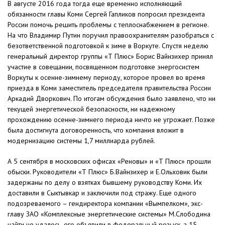
В августе 2016 года тогда еще временно исполняющий
обязанности главы Коми Сергей Гапликов попросил президента
России помочь решить проблемы с теплоснабжением в регионе.
На что Владимир Путин поручил правоохранителям разобраться с
безответственной подготовкой к зиме в Воркуте. Спустя неделю
генеральный директор группы «Т Плюс» Борис Вайнзихер принял
участие в совещании, посвященном подготовке энергосистем
Воркуты к осенне-зимнему периоду, которое провел во время
приезда в Коми заместитель председателя правительства России
Аркадий Дворкович. По итогам обсуждения было заявлено, что ни
текущей энергетической безопасности, ни надежному
прохождению осенне-зимнего периода ничто не угрожает. Позже
была достигнута договоренность, что компания вложит в
модернизацию системы 1,7 миллиарда рублей.
А 5 сентября в московских офисах «Реновы» и «Т Плюс» прошли
обыски. Руководители «Т Плюс» Б.Вайнзихер и Е.Ольховик были
задержаны по делу о взятках бывшему руководству Коми. Их
доставили в Сыктывкар и заключили под стражу. Еще одного
подозреваемого – гендиректора компании «Вымпелком», экс-
главу ЗАО «Комплексные энергетические системы» М.Слободина
найти не удалось, его объявили в федеральный розыск, а 15