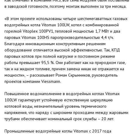
Как отмечают в компании MKS, все семь модулей были поставлены
в заводской готовности, поэтому монтаж выполнен за три месяца.
«В этом проекте использованы четыре шестимегаваттных газовых
водогрейных котла Vitomax 100LW, котел с комбинированной
горелкой Vitoplex 100PV1, тепловой мощностью 1,7 МВт и два
паровых Vitomax 100HS паропроизводительностью 4,4 т/ч.
Благодаря инновационным конструктивным решениям
оборудование отличается высокой эффективностью. Так, КПД
паровых котлов при полной нагрузке и постоянном режиме
работы превышает 95,5 %. Они работают как на природном газе,
так и на жидком топливе, причем замена никак не отражается на
мощности», – рассказывает Роман Скрынников, руководитель
проектов компании Viessmann.
Повышенное водонаполнение в водогрейных котлах Vitomax
100LW гарантирует устойчивую естественную циркуляцию
котловой воды, незначительный уровень термического
напряжения, что наряду с широкими проходами между жаровыми
трубами обеспечивает номинальный срок службы – 20 лет.
Промышленные водогрейные котлы Vitomax с 2017 года