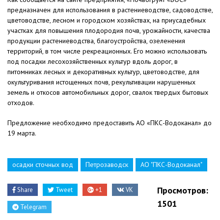
предназначен для использования в растениеводстве, садоводстве,
цветоводстве, лесном и городском хозяйствах, на приусадебных
участках для повышения плодородия почв, урожайности, качества
продукции растениеводства, благоустройства, озеленения
территорий, в том числе рекреационных. Его можно использовать
под посадки лесохозяйственных культур вдоль дорог, в
питомниках лесных и декоративных культур, цветоводстве, для
окультуривания истощенных почв, рекультивации нарушенных
земель и откосов автомобильных дорог, свалок твердых бытовых
отходов.
Предложение необходимо предоставить АО «ПКС-Водоканал» до
19 марта.
осадки сточных вод
Петрозаводск
АО "ПКС-Водоканал"
Просмотров:
Share
Tweet
+1
VK
1501
Telegram