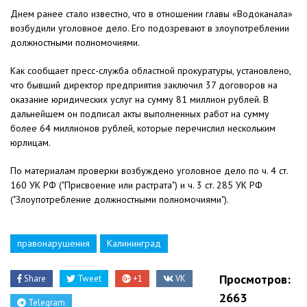
Днем ранее стало известно, что в отношении главы «Водоканала»
возбудили уголовное дело. Его подозревают в злоупотреблении
должностными полномочиями.
Как сообщает пресс-служба областной прокуратуры, установлено,
что бывший директор предприятия заключил 37 договоров на
оказание юридических услуг на сумму 81 миллион рублей. В
дальнейшем он подписал акты выполненных работ на сумму
более 64 миллионов рублей, которые перечислил нескольким
юрлицам.
По материалам проверки возбуждено уголовное дело по ч. 4 ст.
160 УК РФ ("Присвоение или растрата") и ч. 3 ст. 285 УК РФ
("Злоупотребление должностными полномочиями").
правонарушения
Калининград
Просмотров:
Share
Tweet
+1
VK
2663
Telegram