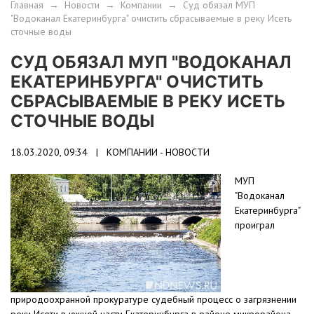
Главная
→
Новости
→
Компании
→
Суд обязал МУП
"Водоканал Екатеринбурга" очистить сбрасываемые в реку Исеть
сточные воды
СУД ОБЯЗАЛ МУП "ВОДОКАНАЛ
ЕКАТЕРИНБУРГА" ОЧИСТИТЬ
СБРАСЫВАЕМЫЕ В РЕКУ ИСЕТЬ
СТОЧНЫЕ ВОДЫ
18.03.2020, 09:34 |
КОМПАНИИ - НОВОСТИ
МУП
"Водоканал
Екатеринбурга"
проиграл
природоохранной прокуратуре судебный процесс о загрязнении