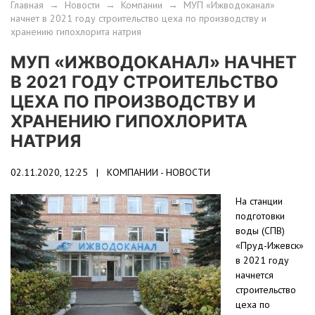
Главная
→
Новости
→
Компании
→
МУП «Ижводоканал»
начнет в 2021 году строительство цеха по производству и
хранению гипохлорита натрия
МУП «ИЖВОДОКАНАЛ» НАЧНЕТ
В 2021 ГОДУ СТРОИТЕЛЬСТВО
ЦЕХА ПО ПРОИЗВОДСТВУ И
ХРАНЕНИЮ ГИПОХЛОРИТА
НАТРИЯ
02.11.2020, 12:25 |
КОМПАНИИ - НОВОСТИ
На станции
подготовки
воды (СПВ)
«Пруд-Ижевск»
в 2021 году
начнется
строительство
цеха по