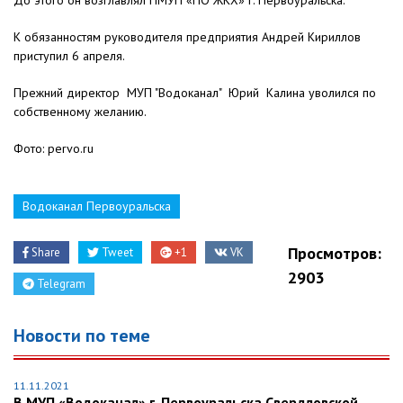
До этого он возглавлял ПМУП «ПО ЖКХ» г. Первоуральска.
К обязанностям руководителя предприятия Андрей Кириллов
приступил 6 апреля.
Прежний директор МУП "Водоканал" Юрий Калина уволился по
собственному желанию.
Фото: pervo.ru
Водоканал Первоуральска
Просмотров:
Share
Tweet
+1
VK
2903
Telegram
Новости по теме
11.11.2021
В МУП «Водоканал» г. Первоуральска Свердловской