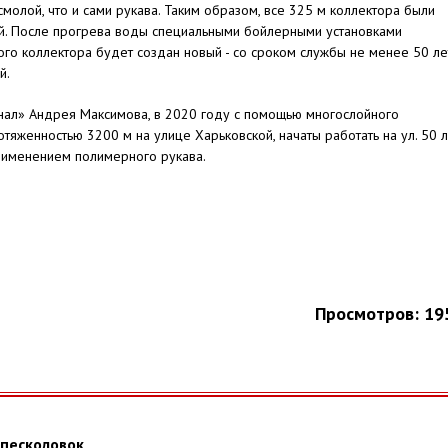
молой, что и сами рукава. Таким образом, все 325 м коллектора были
ой. После прогрева воды специальными бойлерными установками
ого коллектора будет создан новый - со сроком службы не менее 50 ле
й.
ал» Андрея Максимова, в 2020 году с помощью многослойного
яженностью 3200 м на улице Харьковской, начаты работать на ул. 50 л
применением полимерного рукава.
Просмотров: 19
песколовок