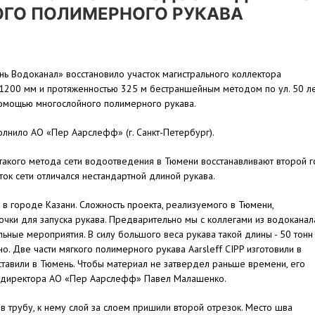
ГО ПОЛИМЕРНОГО РУКАВА
 Водоканал» восстановило участок магистрального коллектора
1200 мм и протяженностью 325 м бестраншейным методом по ул. 50 л
помощью многослойного полимерного рукава.
лнило АО «Пер Аарслефф» (г. Санкт-Петербург).
акого метода сети водоотведения в Тюмени восстанавливают второй г
сток сети отличался нестандартной длиной рукава.
 городе Казани. Сложность проекта, реализуемого в Тюмени,
точки для запуска рукава. Предварительно мы с коллегами из водоканал
ные мероприятия. В силу большого веса рукава такой длины - 50 тонн 
. Две части мягкого полимерного рукава Aarsleff CIPP изготовили в
тавили в Тюмень. Чтобы материал не затвердел раньше времени, его
го директора АО «Пер Аарслефф» Павел Малашенко.
в трубу, к нему слой за слоем пришили второй отрезок. Место шва