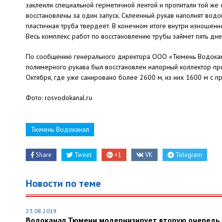
заклеили специальной герметичной лентой и пропитали той же с
восстановлены за один запуск. Склеенный рукав наполнят вод
пластичная труба твердеет. В конечном итоге внутри изношенн
Весь комплекс работ по восстановлению трубы займет пять дне
По сообщению генерального директора ООО «Тюмень Водокан
полимерного рукава был восстановлен напорный коллектор прот
Октября, где уже санировано более 2600 м, из них 1600 м с 
Фото: rosvodokanal.ru
Тюмень Водоканал
Share
Tweet
+1
VK
Telegram
Новости по теме
23.08.2019
Водоканал Тюмени модернизирует вторую очередь 