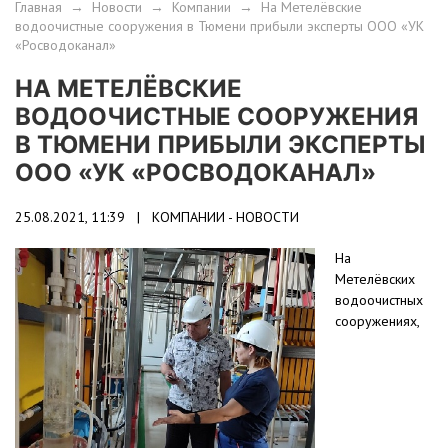
Главная
→
Новости
→
Компании
→
На Метелёвские
водоочистные сооружения в Тюмени прибыли эксперты ООО «УК
«Росводоканал»
НА МЕТЕЛЁВСКИЕ
ВОДООЧИСТНЫЕ СООРУЖЕНИЯ
В ТЮМЕНИ ПРИБЫЛИ ЭКСПЕРТЫ
ООО «УК «РОСВОДОКАНАЛ»
25.08.2021, 11:39 |
КОМПАНИИ - НОВОСТИ
На
Метелёвских
водоочистных
сооружениях,