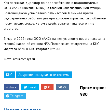
Как рассказал директор по водоснабжению и водоотведении
ООО «АКС» Михаил Пищик, на главной канализационной станции
Благовещенска установлено пять насосов. В зимнее время
одновременно работают два-три, которые справляются с объемом
поступающих стоков, летом задействованы чаще всего пять
агрегатов.
В марте 2022 года ООО «АКС» начнет установку нового насоса на
главной насосной станции №2. Позже заменят агрегаты на КНС
квартала №70 и КНС квартала №300.
Фото: amurcomsys.ru
КНС
Амурские коммунальные системы
Просмотров:
Share
Tweet
+1
VK
980
Telegram