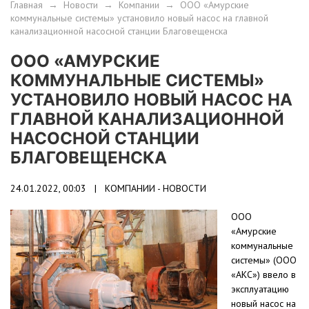
Главная
→
Новости
→
Компании
→
ООО «Амурские
коммунальные системы» установило новый насос на главной
канализационной насосной станции Благовещенска
ООО «АМУРСКИЕ
КОММУНАЛЬНЫЕ СИСТЕМЫ»
УСТАНОВИЛО НОВЫЙ НАСОС НА
ГЛАВНОЙ КАНАЛИЗАЦИОННОЙ
НАСОСНОЙ СТАНЦИИ
БЛАГОВЕЩЕНСКА
24.01.2022, 00:03 |
КОМПАНИИ - НОВОСТИ
ООО
«Амурские
коммунальные
системы» (ООО
«АКС») ввело в
эксплуатацию
новый насос на