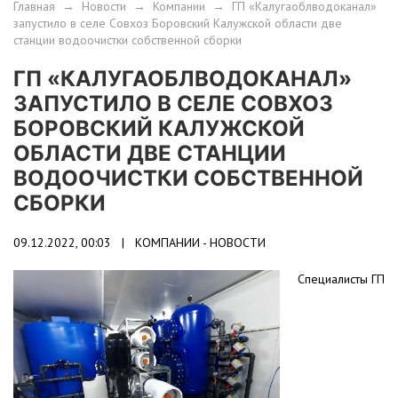
Главная
→
Новости
→
Компании
→
ГП «Калугаоблводоканал»
запустило в селе Совхоз Боровский Калужской области две
станции водоочистки собственной сборки
ГП «КАЛУГАОБЛВОДОКАНАЛ»
ЗАПУСТИЛО В СЕЛЕ СОВХОЗ
БОРОВСКИЙ КАЛУЖСКОЙ
ОБЛАСТИ ДВЕ СТАНЦИИ
ВОДООЧИСТКИ СОБСТВЕННОЙ
СБОРКИ
09.12.2022, 00:03 |
КОМПАНИИ - НОВОСТИ
Специалисты ГП