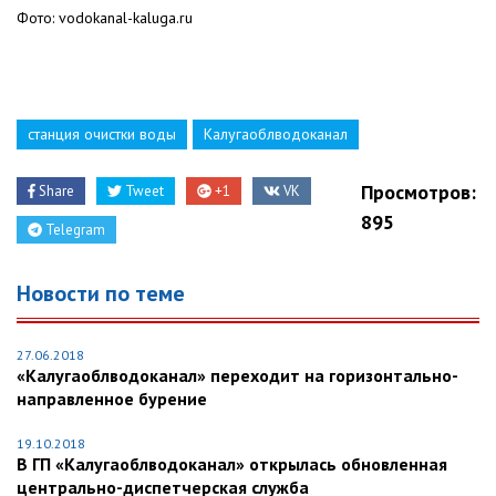
Фото: vodokanal-kaluga.ru
станция очистки воды
Калугаоблводоканал
Просмотров:
Share
Tweet
+1
VK
895
Telegram
Новости по теме
27.06.2018
«Калугаоблводоканал» переходит на горизонтально-
направленное бурение
19.10.2018
В ГП «Калугаоблводоканал» открылась обновленная
центрально-диспетчерская служба