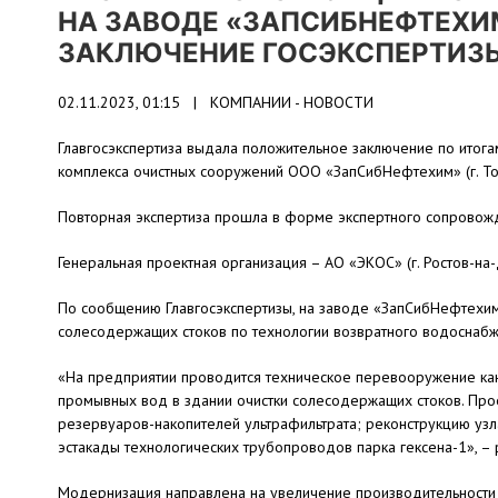
НА ЗАВОДЕ «ЗАПСИБНЕФТЕХ
ЗАКЛЮЧЕНИЕ ГОСЭКСПЕРТИЗ
02.11.2023, 01:15 |
КОМПАНИИ - НОВОСТИ
Главгосэкспертиза выдала положительное заключение по итог
комплекса очистных сооружений ООО «ЗапСибНефтехим» (г. То
Повторная экспертиза прошла в форме экспертного сопровож
Генеральная проектная организация – АО «ЭКОС» (г. Ростов-на-
По сообщению Главгосэкспертизы, на заводе «ЗапСибНефтехим
солесодержащих стоков по технологии возвратного водоснабж
«На предприятии проводится техническое перевооружение кан
промывных вод в здании очистки солесодержащих стоков. Прое
резервуаров-накопителей ультрафильтрата; реконструкцию уз
эстакады технологических трубопроводов парка гексена-1», – 
Модернизация направлена на увеличение производительности 