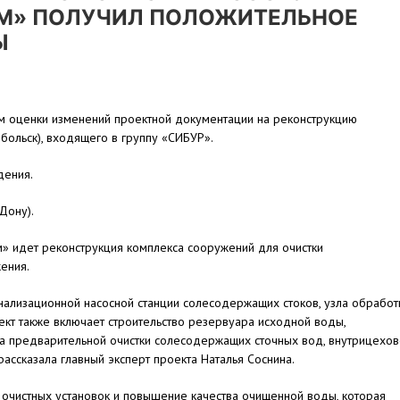
ИМ» ПОЛУЧИЛ ПОЛОЖИТЕЛЬНОЕ
Ы
ам оценки изменений проектной документации на реконструкцию
больск), входящего в группу «СИБУР».
дения.
Дону).
» идет реконструкция комплекса сооружений для очистки
ения.
ализационной насосной станции солесодержащих стоков, узла обработ
кт также включает строительство резервуара исходной воды,
ла предварительной очистки солесодержащих сточных вод, внутрицехо
рассказала главный эксперт проекта Наталья Соснина.
очистных установок и повышение качества очищенной воды, которая