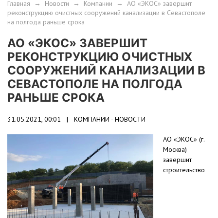
Главная
→
Новости
→
Компании
→
АО «ЭКОС» завершит
реконструкцию очистных сооружений канализации в Севастополе
на полгода раньше срока
АО «ЭКОС» ЗАВЕРШИТ
РЕКОНСТРУКЦИЮ ОЧИСТНЫХ
СООРУЖЕНИЙ КАНАЛИЗАЦИИ В
СЕВАСТОПОЛЕ НА ПОЛГОДА
РАНЬШЕ СРОКА
31.05.2021, 00:01 |
КОМПАНИИ - НОВОСТИ
АО «ЭКОС» (г.
Москва)
завершит
строительство