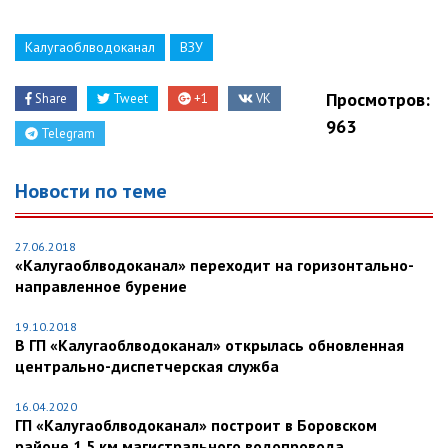
Калугаоблводоканал
ВЗУ
Просмотров:
Share
Tweet
+1
VK
963
Telegram
Новости по теме
27.06.2018
«Калугаоблводоканал» переходит на горизонтально-
направленное бурение
19.10.2018
В ГП «Калугаоблводоканал» открылась обновленная
центрально-диспетчерская служба
16.04.2020
ГП «Калугаоблводоканал» построит в Боровском
районе 1,5 км магистрального водопровода