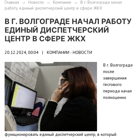
Главная
→
Новости
→
Компании
→
В г. Волгограде начал
работу единый диспетчерский центр в сфере ЖКХ
В Г. ВОЛГОГРАДЕ НАЧАЛ РАБОТУ
ЕДИНЫЙ ДИСПЕТЧЕРСКИЙ
ЦЕНТР В СФЕРЕ ЖКХ
20.12.2024, 00:04 |
КОМПАНИИ - НОВОСТИ
В г. Волгограде
после
завершения
тестового
периода начал
полноценно
функционировать единый диспетчерский центр, в который