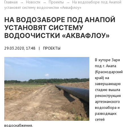
Главная
→
Новости
→
Проекты
→
На водозаборе под Анапой
установят систему водоочистки «Аквафлоу»
НА ВОДОЗАБОРЕ ПОД АНАПОЙ
УСТАНОВЯТ СИСТЕМУ
ВОДООЧИСТКИ «АКВАФЛОУ»
29.03.2020, 17:48 |
ПРОЕКТЫ
В хуторе Заря
под г. Анапа
(Краснодарский
край) на
завершающую
стадию вышла
реконструкция
артезианского
водозабора и
разводящих
сетей
водоснабжения.