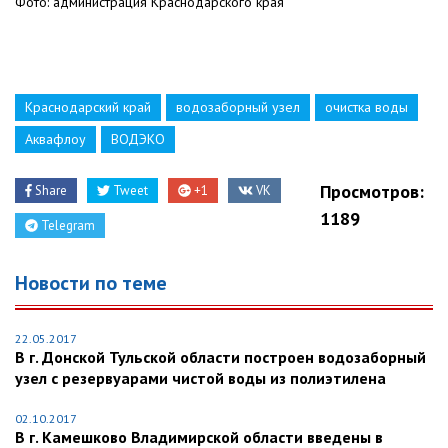
Фото: администрация Краснодарского края
Краснодарский край
водозаборный узел
очистка воды
Аквафлоу
ВОДЭКО
Просмотров:
Share
Tweet
+1
VK
1189
Telegram
Новости по теме
22.05.2017
В г. Донской Тульской области построен водозаборный
узел с резервуарами чистой воды из полиэтилена
02.10.2017
В г. Камешково Владимирской области введены в