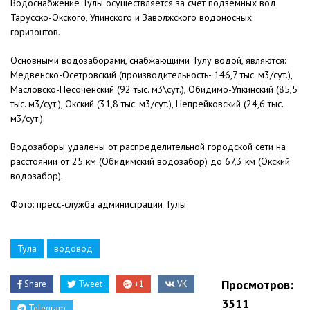
Водоснабжение Тулы осуществляется за счет подземных вод
Тарусско-Окского, Упинского и Заволжского водоносных
горизонтов.
Основными водозаборами, снабжающими Тулу водой, являются:
Медвенско-Осетровский (производительность- 146,7 тыс. м3/сут.),
Масловско-Песоченский (92 тыс. м3\сут.), Обидимо-Упкинский (85,5
тыс. м3/сут.), Окский (31,8 тыс. м3/сут.), Непрейковский (24,6 тыс.
м3/сут.).
Водозаборы удалены от распределительной городской сети на
расстоянии от 25 км (Обидимский водозабор) до 67,3 км (Окский
водозабор).
Фото: пресс-служба администрации Тулы
Тула
водовод
Просмотров:
Share
Tweet
+1
VK
3511
Telegram